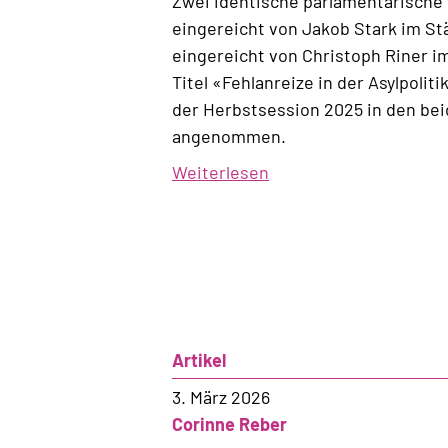
Zwei identische parlamentarische 
eingereicht von Jakob Stark im S
eingereicht von Christoph Riner i
Titel «Fehlanreize in der Asylpolit
der Herbstsession 2025 in den b
angenommen.
Weiterlesen
über
Analyse:
Härtefälle
im
Asylbereich
Artikel
3. März 2026
Corinne Reber