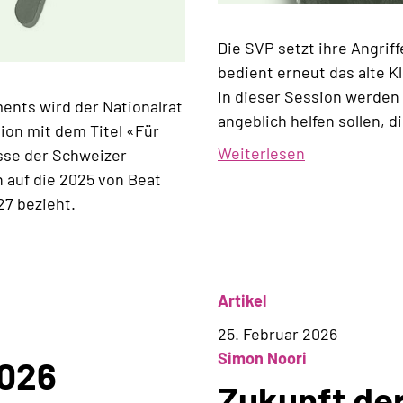
Die SVP setzt ihre Angrif
bedient erneut das alte K
In dieser Session werden 
ments wird der Nationalrat
angeblich helfen sollen, d
ion mit dem Titel «Für
Weiterlesen
über
esse der Schweizer
Wie
h auf die 2025 von Beat
die
27 bezieht.
SVP
Asylsuchende
noch
weiter
Artikel
prekarisieren
25. Februar 2026
will
Simon Noori
2026
Zukunft der