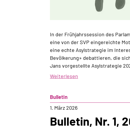
In der Frühjahrssession des Parla
eine von der SVP eingereichte Mot
eine echte Asylstrategie im Inter
Bevölkerung» debattieren, die sic
Jans vorgestellte Asylstrategie 20
Weiterlesen
über
Die
Konvergenz
Bulletin
zwischen
Beat
1. März 2026
Jans’
Bulletin, Nr. 1, 
Asylpolitik