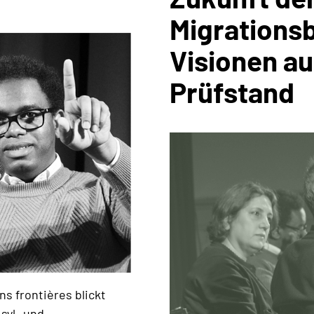
Migrations
Visionen a
Prüfstand
ns frontières blickt
syl- und