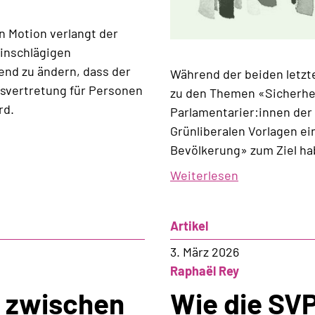
n Motion verlangt der
einschlägigen
d zu ändern, dass der
Während der beiden letzt
tsvertretung für Personen
zu den Themen «Sicherhe
rd.
Parlamentarier:innen der 
Grünliberalen Vorlagen ei
Bevölkerung» zum Ziel ha
Weiterlesen
über
Eine
Sicherheitsof
Artikel
die
Fragen
3. März 2026
aufwirft
Raphaël Rey
 zwischen
Wie die SV