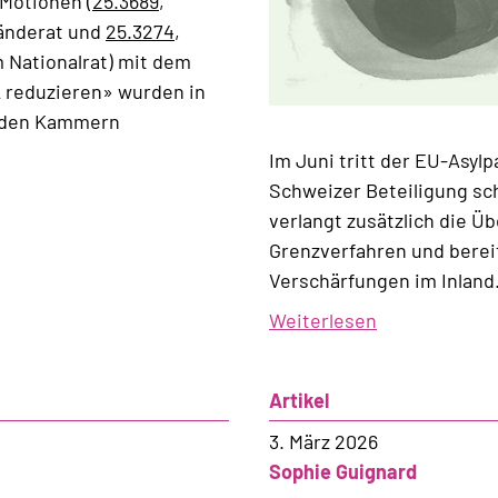
Motionen (
25.3689
,
tänderat und
25.3274
,
m Nationalrat) mit dem
ik reduzieren» wurden in
eiden Kammern
Im Juni tritt der EU-Asylp
Schweizer Beteiligung sch
verlangt zusätzlich die 
Grenzverfahren und berei
Verschärfungen im Inland
Weiterlesen
über
Im
Sog
Artikel
der
Abschottung
3. März 2026
Sophie Guignard