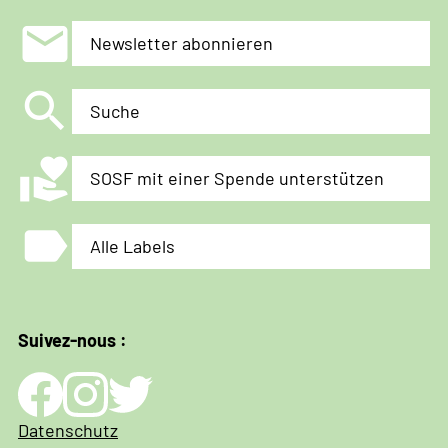
mail
Newsletter abonnieren
search
Suche
volunteer_activism
SOSF mit einer Spende unterstützen
label
Alle Labels
Suivez-nous :
Impressum
Datenschutz