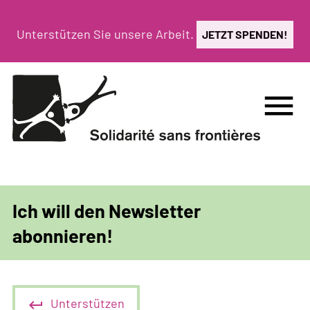
Direkt
zum
Unterstützen Sie unsere Arbeit.
JETZT SPENDEN!
Inhalt
menu
Ich will den Newsletter
abonnieren!
Unterstützen