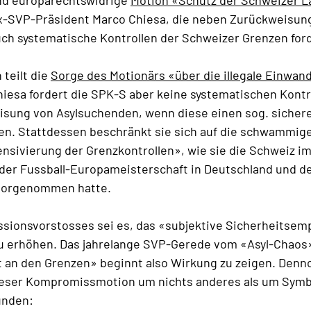
nd europarechtswidrige
Motion «Schutz der Schweizer 
-SVP-Präsident Marco Chiesa, die neben Zurückweisun
ch systematische Kontrollen der Schweizer Grenzen for
teilt die
Sorge des Motionärs «über die illegale Einwa
hiesa fordert die SPK-S aber keine systematischen Kontr
isung von Asylsuchenden, wenn diese einen sog. sichere
en. Stattdessen beschränkt sie sich auf die schwammig
ensivierung der Grenzkontrollen», wie sie die Schweiz i
 der Fussball-Europameisterschaft in Deutschland und d
s vorgenommen hatte.
sionsvorstosses sei es, das «subjektive Sicherheitsem
u erhöhen. Das jahrelange SVP-Gerede vom «Asyl-Chaos
t an den Grenzen» beginnt also Wirkung zu zeigen. Denn
dieser Kompromissmotion um nichts anderes als um Symbo
ründen: