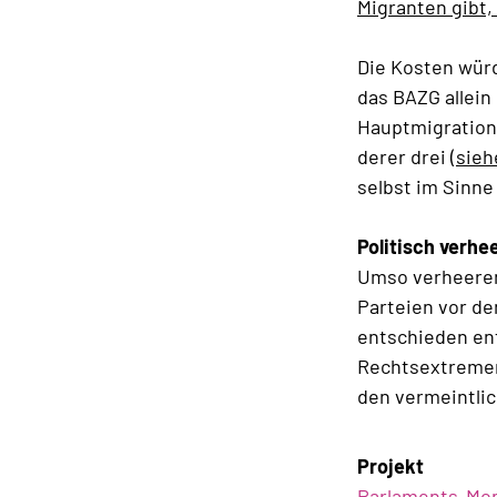
Migranten gibt
Die Kosten würd
das BAZG allein 
Hauptmigrations
derer drei (
sieh
selbst im Sinn
Politisch verhe
Umso verheerend
Parteien vor d
entschieden ent
Rechtsextremen.
den vermeintlic
Projekt
Parlaments-Mon