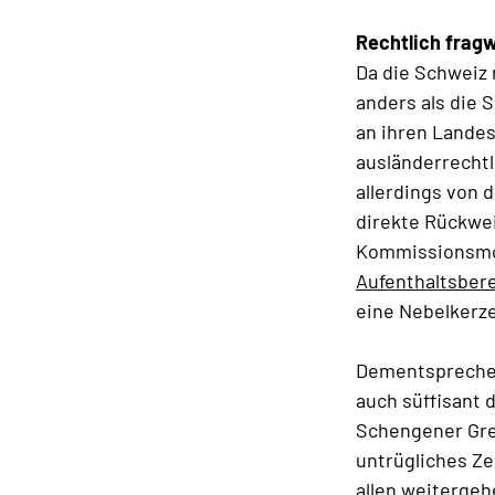
Rechtlich frag
Da die Schweiz n
anders als die 
an ihren Lande
ausländerrecht
allerdings von
direkte Rückwe
Kommissionsmot
Aufenthaltsber
eine Nebelkerz
Dementsprechen
auch süffisant 
Schengener Gre
untrügliches Ze
allen weiterge