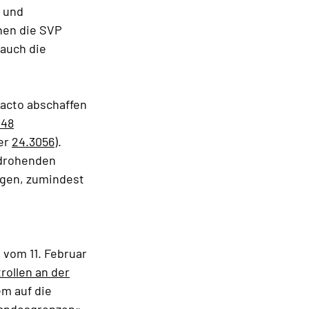
l und
nen die SVP
 auch die
facto abschaffen
048
er
24.3056
).
 drohenden
ngen, zumindest
 vom 11. Februar
rollen an der
em auf die