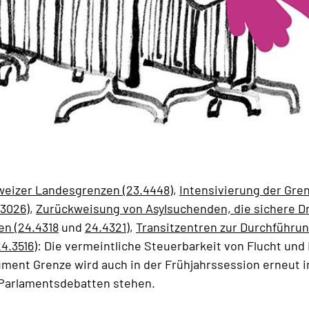
weizer Landesgrenzen (23.4448)
,
Intensivierung der Gre
.3026
),
Zurückweisung von Asylsuchenden, die sichere Dr
en (24.4318
und
24.4321
),
Transitzentren zur Durchführun
4.3516)
: Die vermeintliche Steuerbarkeit von Flucht und
ument Grenze wird auch in der Frühjahrssession erneut 
n Parlamentsdebatten stehen.