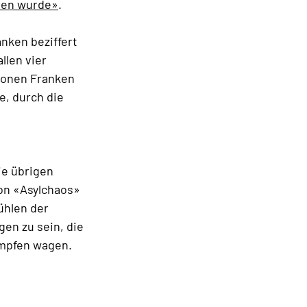
sen wurde»
.
anken beziffert
llen vier
lionen Franken
e, durch die
ie übrigen
on «Asylchaos»
ühlen der
en zu sein, die
ämpfen wagen.