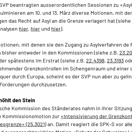
 SVP beantragten ausserordentlichen Sessionen zu «Asy
ulminieren am 10. und 13. März diverse Motionen, mit de
en das Recht auf Asyl an die Grenze verlagert hat (siehe
Analysen
hier
,
hier
und
hier
).
otionen, mit denen sie den Zugang zu Asylverfahren de 
en bisher entweder in den Kommissionen (siehe z.B.
23.2
oder spätestens im Erstrat (siehe z.B.
22.4398
,
23.3193
od
ehmender Grenzkontrollen im Schengenraum und einer
quer durch Europa, scheint es der SVP nun aber zu geli
r Forderungen durchzusetzen.
höhlt den Stein
ische Kommission des Ständerates nahm in ihrer Sitzung
e Kommissionsmotion zur
«Intensivierung der Grenzkont
esgrenze» (25.3021)
an. Damit reagiert die SPK-S vor all