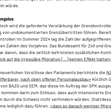
ln würde.
ungslos
isch wird die geforderte Verstärkung der Grenzkontrolle
 von undokumentierten Grenzübertritten führen. Berei
ntrollen im Sommer 2024 lag die Zahl der aufgegriffene
den Zahlen des Vorjahres. Das Bundesamt für Zoll und Gr
ar davon, dass die zeitlich befristeten zusätzlichen Kont
ick auf die irreguläre Migration […] keinen Effekt hatten
 neuerlichen Vorstösse des Parlaments berichtete die
NZ
zifferbarer, nach oben offener Personalausbau»
kürzlich ü
 von BAZG und SEM, das diese im Auftrag der SPK ausge
 kommen darin zum Schluss, dass auch intensivierte Gr
en durch die Schweiz nicht verhindern würden. Stattdes
me lediglich dazu führen,
«dass es danach weniger Migr