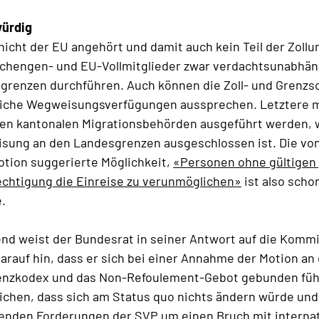
würdig
icht der EU angehört und damit auch kein Teil der Zolluni
Schengen- und EU-Vollmitglieder zwar verdachtsunabhän
sgrenzen durchführen. Auch können die Zoll- und Grenz
liche Wegweisungsverfügungen aussprechen. Letztere
 den kantonalen Migrationsbehörden ausgeführt werden,
isung an den Landesgrenzen ausgeschlossen ist. Die vo
ion suggerierte Möglichkeit,
«Personen ohne gültigen 
echtigung die Einreise zu verunmöglichen»
ist also schon
e.
d weist der Bundesrat in seiner Antwort auf die Komm
darauf hin, dass er sich bei einer Annahme der Motion an
nzkodex und das Non-Refoulement-Gebot gebunden fühl
ichen, dass sich am Status quo nichts ändern würde und 
henden Forderungen der SVP um einen Bruch mit interna