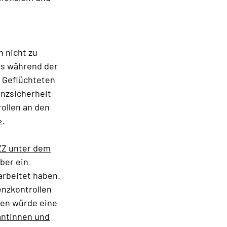
n nicht zu
ts während der
n Geflüchteten
enzsicherheit
rollen an den
»
.
Z unter dem
ber ein
arbeitet haben.
enzkontrollen
sen würde eine
antinnen und