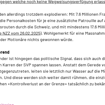
, gegen welche noch keine Wegweisungsverfügung erlas
en allerdings trotzdem explodieren: Mit 7.6 Millionen Fr
die Personalkosten für je eine zusätzliche Patrouille auf a
routen durch die Schweiz, und mit mindestens 17.6 Mil
e NZZ vom 26.02.2025
). Wohlgemerkt für eine Massnahm
e der Motionäre nichts gewonnen würde.
erend
er ist hingegen das politische Signal, dass sich auch d
en Karren der SVP spannen lassen. Anstatt dem Gerede v
gegenzutreten, leiten sie letztlich nur Wasser auf die M
 Und diese werden sich weiter damit rühmen, die einzig
hen «Kontrollverlust an der Grenze» tatsächlich zu bek
itoring