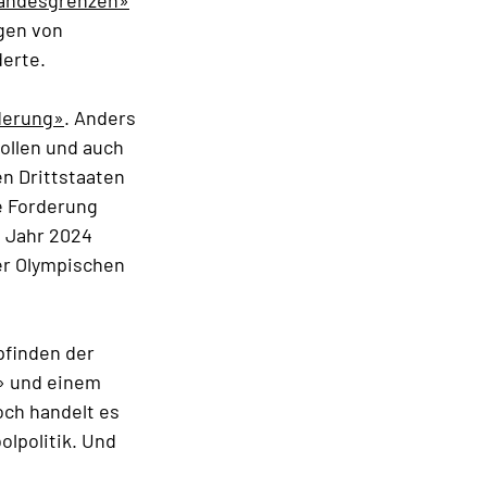
Landesgrenzen»
gen von
derte.
nderung»
. Anders
ollen und auch
n Drittstaaten
e Forderung
m Jahr 2024
er Olympischen
pfinden der
» und einem
och handelt es
lpolitik. Und