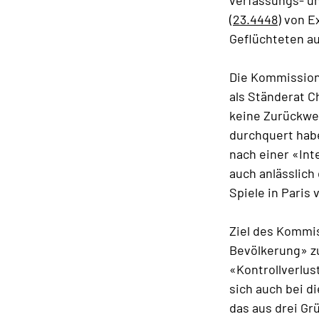
verfassungs- u
(23.4448)
von Ex
Geflüchteten au
Die Kommission 
als Ständerat C
keine Zurückwe
durchquert hab
nach einer «Int
auch anlässlich
Spiele in Pari
Ziel des Kommis
Bevölkerung» z
«Kontrollverlus
sich auch bei 
das aus drei G