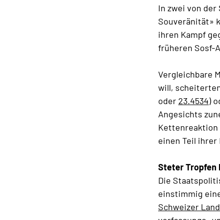
In zwei von der
Souveränität» k
ihren Kampf geg
früheren Sosf-
Vergleichbare M
will, scheitert
oder
23.4534
) 
Angesichts zun
Kettenreaktion 
einen Teil ihre
Steter Tropfen 
Die Staatspolit
einstimmig ein
Schweizer Land