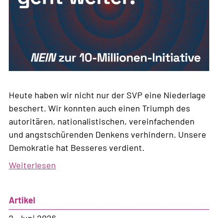
Heute haben wir nicht nur der SVP eine Niederlage
beschert. Wir konnten auch einen Triumph des
autoritären, nationalistischen, vereinfachenden
und angstschürenden Denkens verhindern. Unsere
Demokratie hat Besseres verdient.
Weiterlesen
über
Der
Kampf
Artikel
geht
weiter!