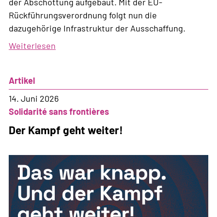
der Abschottung aufgebaut. Mit der EU-
Rückführungsverordnung folgt nun die
dazugehörige Infrastruktur der Ausschaffung.
Weiterlesen
über
Neue
Infrastruktur
Artikel
der
Ausschaffung
14. Juni 2026
Solidarité sans frontières
Der Kampf geht weiter!