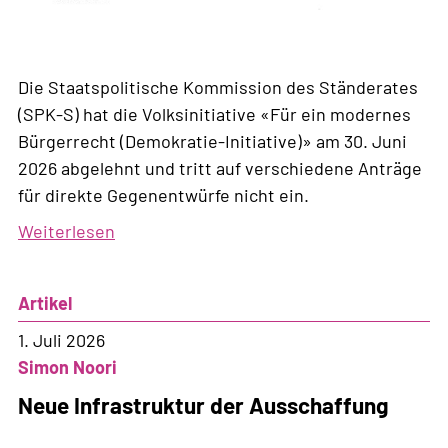
Die Staatspolitische Kommission des Ständerates
(SPK-S) hat die Volksinitiative «Für ein modernes
Bürgerrecht (Demokratie-Initiative)» am 30. Juni
2026 abgelehnt und tritt auf verschiedene Anträge
für direkte Gegenentwürfe nicht ein.
Weiterlesen
über
Für
die
Artikel
Staatspolitische
Kommission
1. Juli 2026
geht
Simon Noori
die
Neue Infrastruktur der Ausschaffung
Demokratie
zu