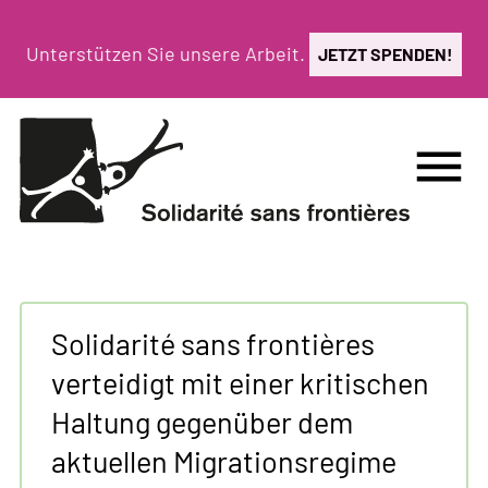
Direkt
zum
Unterstützen Sie unsere Arbeit.
JETZT SPENDEN!
Inhalt
menu
Solidarité sans frontières
verteidigt mit einer kritischen
Haltung gegenüber dem
aktuellen Migrationsregime