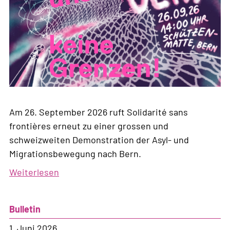
Am 26. September 2026 ruft Solidarité sans
frontières erneut zu einer grossen und
schweizweiten Demonstration der Asyl- und
Migrationsbewegung nach Bern.
Weiterlesen
über
Zwischen
uns
Bulletin
keine
Grenzen!
1. Juni 2026