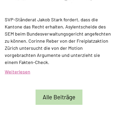
SVP-Ständerat Jakob Stark fordert, dass die
Kantone das Recht erhalten, Asylentscheide des
SEM beim Bundesverwaltungsgericht angefechten
zu können. Corinne Reber von der Freiplatzaktion
Zürich untersucht die von der Motion
vorgebrachten Argumente und unterzieht sie
einem Fakten-Check.
Weiterlesen
über
Wie
die
SVP
Alle Beiträge
die
verfassungsrechtliche
Kompetenzordnung