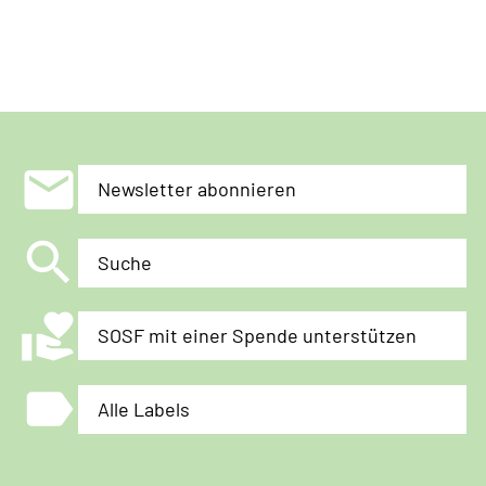
untergraben
will
mail
Newsletter abonnieren
search
Suche
volunteer_activism
SOSF mit einer Spende unterstützen
label
Alle Labels