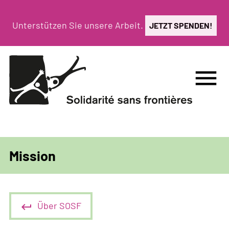
Direkt
zum
Unterstützen Sie unsere Arbeit.
JETZT SPENDEN!
Inhalt
menu
Mission
Über SOSF