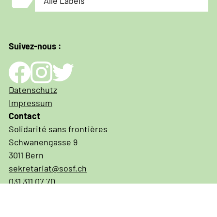
label
Alle Labels
Suivez-nous :
Impressum
Datenschutz
und
Impressum
Datenschutz
Contact
Solidarité sans frontières
Schwanengasse 9
3011 Bern
sekretariat@sosf.ch
031 311 07 70
IBAN CH03 0900 0000 3001 3574 6