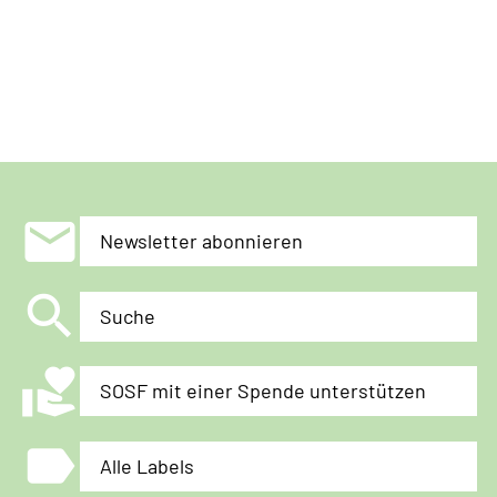
mail
Newsletter abonnieren
search
Suche
volunteer_activism
SOSF mit einer Spende unterstützen
label
Alle Labels