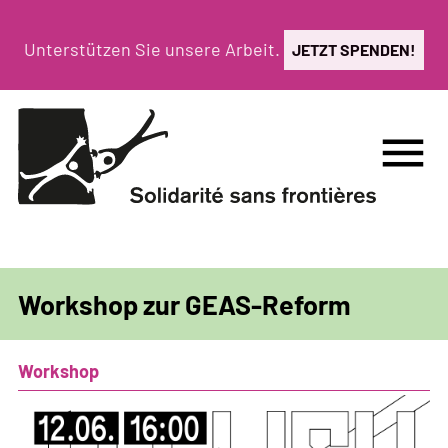
Direkt
zum
Unterstützen Sie unsere Arbeit.
JETZT SPENDEN!
Inhalt
menu
Workshop zur GEAS-Reform
Workshop