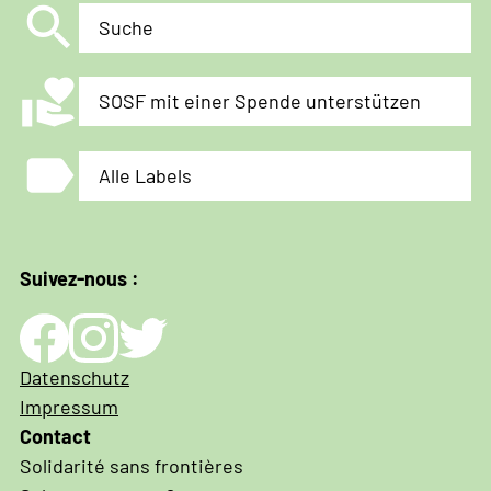
search
Suche
volunteer_activism
SOSF mit einer Spende unterstützen
label
Alle Labels
Suivez-nous :
Impressum
Datenschutz
und
Impressum
Datenschutz
Contact
Solidarité sans frontières