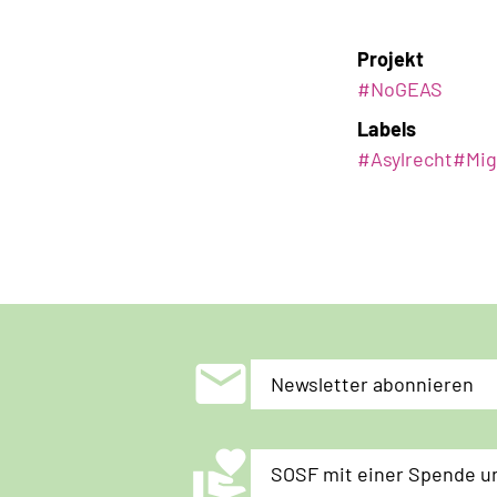
Projekt
#NoGEAS
Labels
#
Asylrecht
#
Mig
mail
Newsletter abonnieren
volunteer_activism
SOSF mit einer Spende u