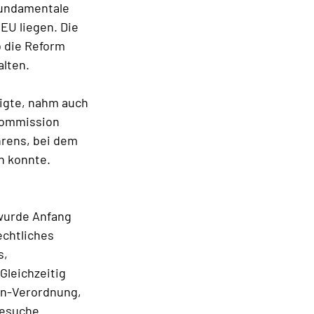
 fundamentale
EU liegen. Die
b die Reform
alten.
ligte, nahm auch
 Kommission
hrens, bei dem
n konnte.
wurde Anfang
echtliches
s,
Gleichzeitig
lin-Verordnung,
gesuche