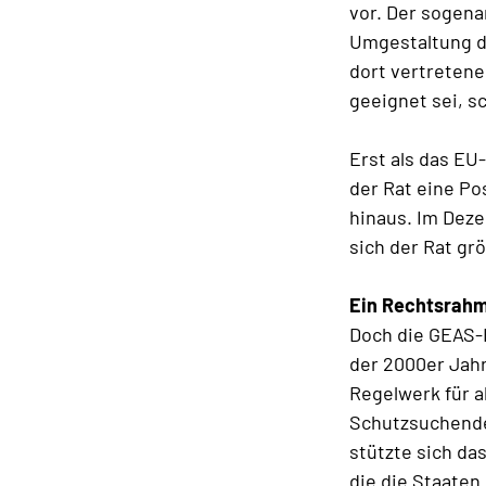
vor. Der sogena
Umgestaltung de
dort vertretene
geeignet sei, s
Erst als das EU
der Rat eine Po
hinaus. Im Dez
sich der Rat gr
Ein Rechtsrahm
Doch die GEAS-
der 2000er Jahr
Regelwerk für al
Schutzsuchende
stützte sich da
die die Staaten