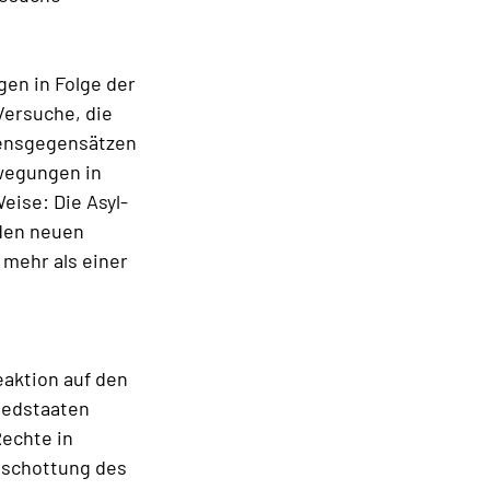
gen in Folge der
Versuche, die
sensgegensätzen
ewegungen in
eise: Die Asyl-
 den neuen
 mehr als einer
eaktion auf den
iedstaaten
Rechte in
bschottung des