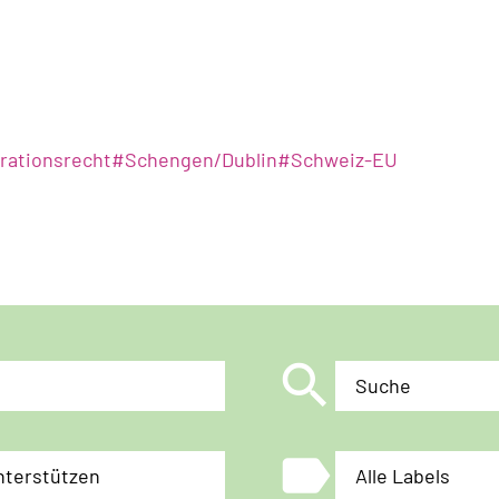
rationsrecht
#
Schengen/Dublin
#
Schweiz-EU
search
Suche
label
nterstützen
Alle Labels