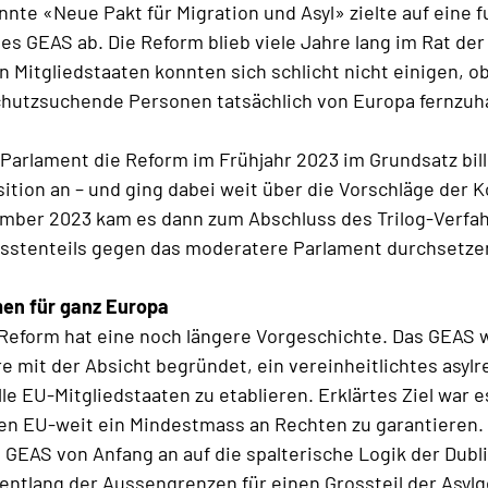
nnte «Neue Pakt für Migration und Asyl» zielte auf eine
s GEAS ab. Die Reform blieb viele Jahre lang im Rat der 
n Mitgliedstaaten konnten sich schlicht nicht einigen, o
chutzsuchende Personen tatsächlich von Europa fernzuh
-Parlament die Reform im Frühjahr 2023 im Grundsatz bil
sition an – und ging dabei weit über die Vorschläge der
ember 2023 kam es dann zum Abschluss des Trilog-Verfa
össtenteils gegen das moderatere Parlament durchsetze
en für ganz Europa
Reform hat eine noch längere Vorgeschichte. Das GEAS 
e mit der Absicht begründet, ein vereinheitlichtes asylr
le EU-Mitgliedstaaten zu etablieren. Erklärtes Ziel war e
n EU-weit ein Mindestmass an Rechten zu garantieren. 
s GEAS von Anfang an auf die spalterische Logik der Dub
 entlang der Aussengrenzen für einen Grossteil der Asyl