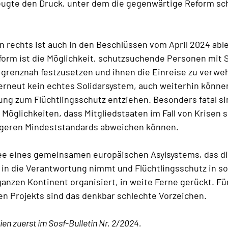
ugte den Druck, unter dem die gegenwärtige Reform sch
n rechts ist auch in den Beschlüssen vom April 2024 able
form ist die Möglichkeit, schutzsuchende Personen mit 
grenznah festzusetzen und ihnen die Einreise zu verweh
erneut kein echtes Solidarsystem, auch weiterhin könne
tung zum Flüchtlingsschutz entziehen. Besonders fatal si
Möglichkeiten, dass Mitgliedstaaten im Fall von Krisen 
igeren Mindeststandards abweichen können.
dee eines gemeinsamen europäischen Asylsystems, das d
 in die Verantwortung nimmt und Flüchtlingsschutz in so
ganzen Kontinent organisiert, in weite Ferne gerückt. Fü
n Projekts sind das denkbar schlechte Vorzeichen.
ien zuerst im Sosf-Bulletin Nr. 2/2024.