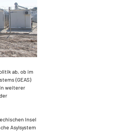
litik ab, ob im
ystems (GEAS)
in weiterer
 der
echischen Insel
sche Asylsystem