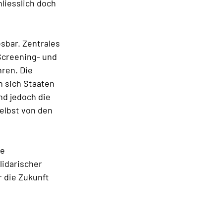
liesslich doch
sbar. Zentrales
Screening- und
ren. Die
n sich Staaten
nd jedoch die
selbst von den
ie
lidarischer
r die Zukunft