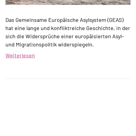
Das Gemeinsame Europäische Asylsystem (GEAS)
hat eine lange und konfliktreiche Geschichte, in der
sich die Widersprüche einer europäisierten Asyl-
und Migrationspolitik widerspiegeln.
Weiterlesen
über
EU-
Asylpolitik:
Der
lange
Weg
zur
GEAS-
Reform