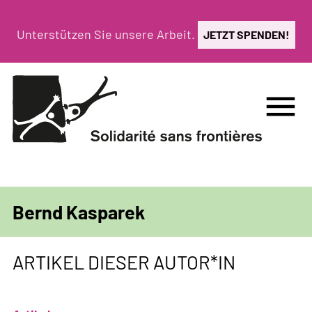
Direkt
zum
Unterstützen Sie unsere Arbeit.
JETZT SPENDEN!
Inhalt
menu
Bernd Kasparek
ARTIKEL DIESER AUTOR*IN