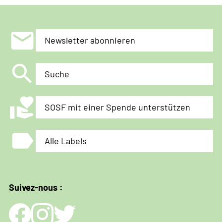
mail
Newsletter abonnieren
search
Suche
volunteer_activism
SOSF mit einer Spende unterstützen
label
Alle Labels
Suivez-nous :