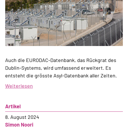
Auch die EURODAC-Datenbank, das Rückgrat des
Dublin-Systems, wird umfassend erweitert. Es
entsteht die grösste Asyl-Datenbank aller Zeiten.
Weiterlesen
über
EURODAC:
Vom
Artikel
simplen
Fingerabdruck-
8. August 2024
Speicher
Simon Noori