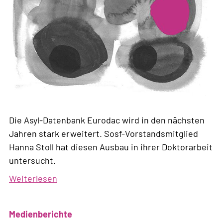
Die Asyl-Datenbank Eurodac wird in den nächsten
Jahren stark erweitert. Sosf-Vorstandsmitglied
Hanna Stoll hat diesen Ausbau in ihrer Doktorarbeit
untersucht.
Weiterlesen
über
Ausbau
der
Medienberichte
Eurodac-