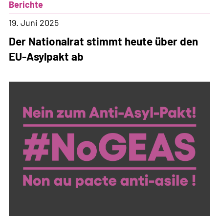
Berichte
nach
einem
19. Juni 2025
Referendum
Der Nationalrat stimmt heute über den
steht
EU-Asylpakt ab
im
Raum.»