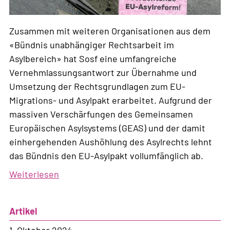
Zusammen mit weiteren Organisationen aus dem
«Bündnis unabhängiger Rechtsarbeit im
Asylbereich» hat Sosf eine umfangreiche
Vernehmlassungsantwort zur Übernahme und
Umsetzung der Rechtsgrundlagen zum EU-
Migrations- und Asylpakt erarbeitet. Aufgrund der
massiven Verschärfungen des Gemeinsamen
Europäischen Asylsystems (GEAS) und der damit
einhergehenden Aushöhlung des Asylrechts lehnt
das Bündnis den EU-Asylpakt vollumfänglich ab.
Weiterlesen
über
Vernehmlassungsantwort
zum
Artikel
EU-
Migrations-
1. Oktober 2024