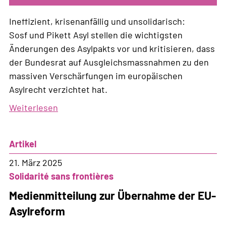
Ineffizient, krisenanfällig und unsolidarisch:
Sosf und Pikett Asyl stellen die wichtigsten
Änderungen des Asylpakts vor und kritisieren, dass
der Bundesrat auf Ausgleichsmassnahmen zu den
massiven Verschärfungen im europäischen
Asylrecht verzichtet hat.
Weiterlesen
über
Presse-
Dossier
Artikel
zum
EU-
21. März 2025
Asylpakt
Solidarité sans frontières
Medienmitteilung zur Übernahme der EU-
Asylreform