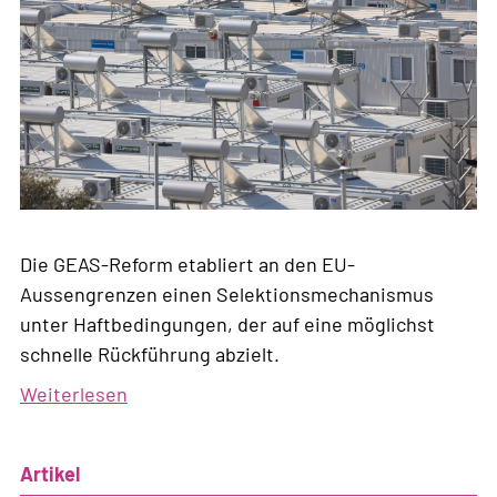
Die GEAS-Reform etabliert an den EU-
Aussengrenzen einen Selektionsmechanismus
unter Haftbedingungen, der auf eine möglichst
schnelle Rückführung abzielt.
Weiterlesen
über
Selektion
an
Artikel
den