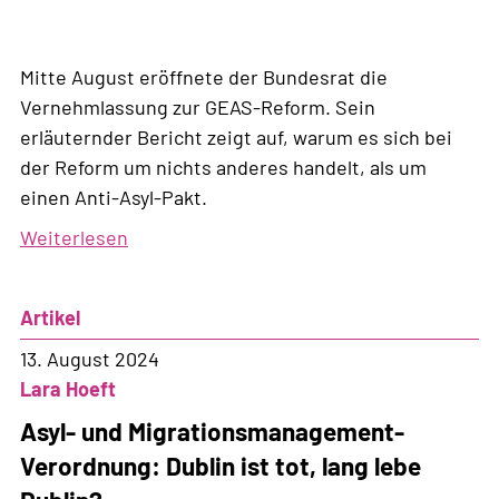
Mitte August eröffnete der Bundesrat die
Vernehmlassung zur GEAS-Reform. Sein
erläuternder Bericht zeigt auf, warum es sich bei
der Reform um nichts anderes handelt, als um
einen Anti-Asyl-Pakt.
Weiterlesen
über
GEAS-
Reform:
Artikel
Der
Anti-
13. August 2024
Asyl-
Lara Hoeft
Pakt
Asyl- und Migrationsmanagement-
erreicht
Verordnung: Dublin ist tot, lang lebe
die