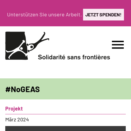
Direkt
zum
Unterstützen Sie unsere Arbeit.
JETZT SPENDEN!
Inhalt
menu
#NoGEAS
Projekt
März 2024