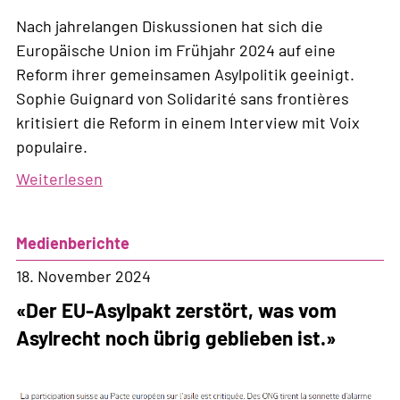
Nach jahrelangen Diskussionen hat sich die
Europäische Union im Frühjahr 2024 auf eine
Reform ihrer gemeinsamen Asylpolitik geeinigt.
Sophie Guignard von Solidarité sans frontières
kritisiert die Reform in einem Interview mit Voix
populaire.
Weiterlesen
über
«Durch
gewalttätige
Medienberichte
Grenzpraktiken
begräbt
18. November 2024
die
«Der EU-Asylpakt zerstört, was vom
Europäische
Asylrecht noch übrig geblieben ist.»
Union
das
individuelle