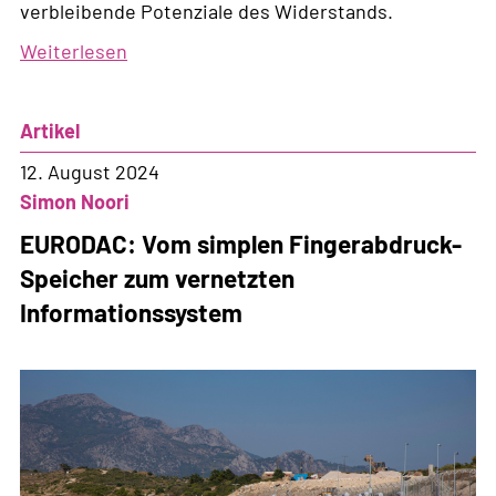
verbleibende Potenziale des Widerstands.
Weiterlesen
über
Asyl-
und
Artikel
Migrationsmanagement-
Verordnung:
12. August 2024
Dublin
Simon Noori
ist
EURODAC: Vom simplen Fingerabdruck-
tot,
Speicher zum vernetzten
lang
Informationssystem
lebe
Dublin?