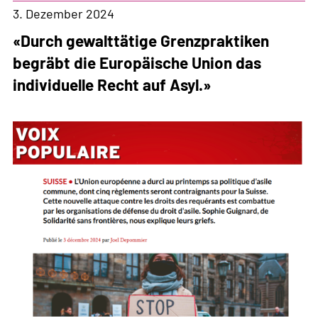
Datenbank:
3. Dezember 2024
Umfassendes
«Durch gewalttätige Grenzpraktiken
Wissen
begräbt die Europäische Union das
über
individuelle Recht auf Asyl.»
Flucht
und
Migration