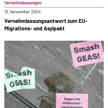
Vernehmlassungen
Asylpakt
zerstört,
13. November 2024
was
Vernehmlassungsantwort zum EU-
vom
Migrations- und Asylpakt
Asylrecht
noch
übrig
geblieben
ist.»