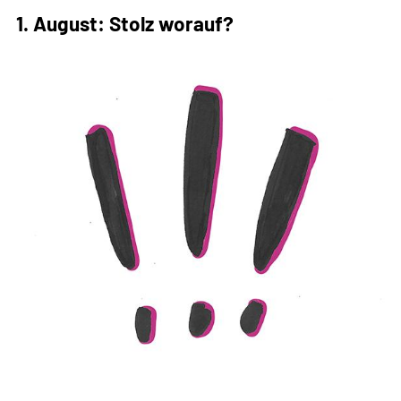
Übernahme
1. August: Stolz worauf?
des
EU-
Asylpakts