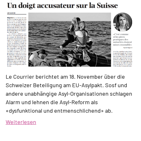
Recht
auf
Asyl.»
Le Courrier berichtet am 18. November über die
Schweizer Beteiligung am EU-Asylpakt. Sosf und
andere unabhängige Asyl-Organisationen schlagen
Alarm und lehnen die Asyl-Reform als
«dysfunktional und entmenschlichend» ab.
Weiterlesen
über
«Der
EU-