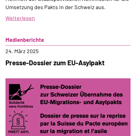
Umsetzung des Pakts in der Schweiz aus.
Weiterlesen
über
Das
stille
Medienberichte
Ende
des
24. März 2025
Rechts
Presse-Dossier zum EU-Asylpakt
auf
Asyl