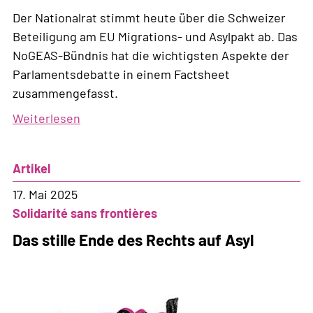
Der Nationalrat stimmt heute über die Schweizer
Beteiligung am EU Migrations- und Asylpakt ab. Das
NoGEAS-Bündnis hat die wichtigsten Aspekte der
Parlamentsdebatte in einem Factsheet
zusammengefasst.
Weiterlesen
über
Der
Nationalrat
Artikel
stimmt
heute
17. Mai 2025
über
Solidarité sans frontières
den
Das stille Ende des Rechts auf Asyl
EU-
Asylpakt
ab