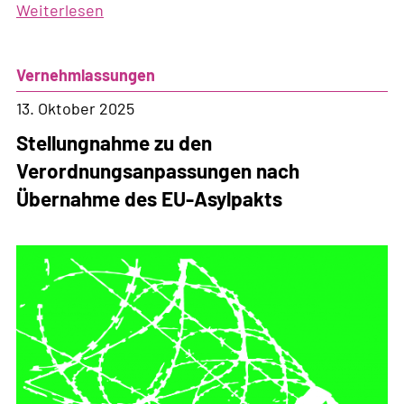
Weiterlesen
über
Eine
neue
Vernehmlassungen
Architektur
der
13. Oktober 2025
Abschottung
Stellungnahme zu den
Verordnungsanpassungen nach
Übernahme des EU-Asylpakts