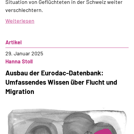
Situation von Geflüchteten in der Schweiz weiter
verschlechtern.
Weiterlesen
über
Medienmitteilung
zur
Artikel
Übernahme
der
29. Januar 2025
EU-
Hanna Stoll
Asylreform
Ausbau der Eurodac-Datenbank:
Umfassendes Wissen über Flucht und
Migration