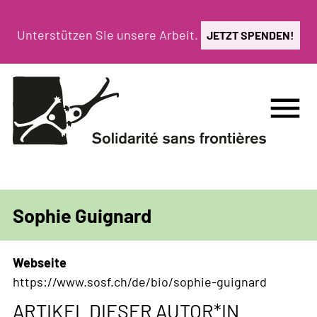
Direkt
zum
Unterstützen Sie unsere Arbeit.
JETZT SPENDEN!
Inhalt
menu
Sophie Guignard
Webseite
https://www.sosf.ch/de/bio/sophie-guignard
ARTIKEL DIESER AUTOR*IN