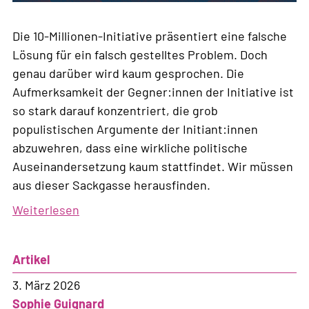
Die 10-Millionen-Initiative präsentiert eine falsche
Lösung für ein falsch gestelltes Problem. Doch
genau darüber wird kaum gesprochen. Die
Aufmerksamkeit der Gegner:innen der Initiative ist
so stark darauf konzentriert, die grob
populistischen Argumente der Initiant:innen
abzuwehren, dass eine wirkliche politische
Auseinandersetzung kaum stattfindet. Wir müssen
aus dieser Sackgasse herausfinden.
Weiterlesen
über
Die
diskursive
Artikel
Sackgasse
der
3. März 2026
extremen
Sophie Guignard