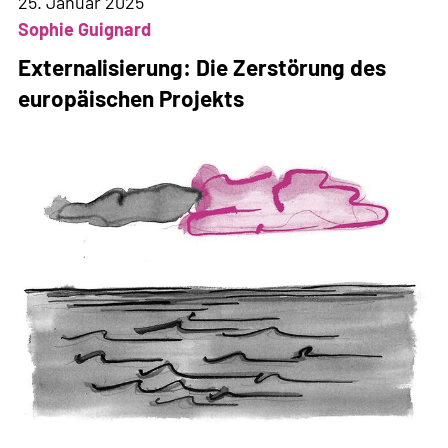
Rechte
25. Januar 2025
zu
Sophie Guignard
reduzieren
Externalisierung: Die Zerstörung des
europäischen Projekts