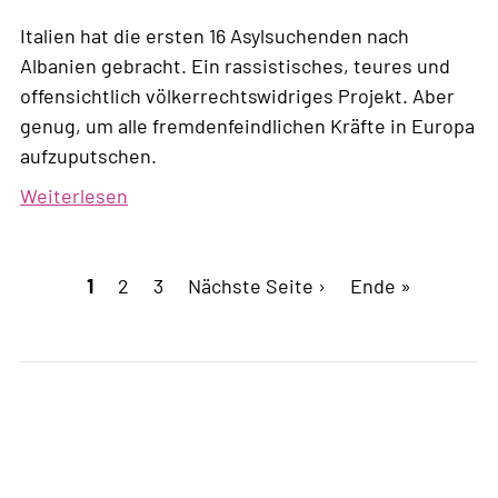
Italien hat die ersten 16 Asylsuchenden nach
Albanien gebracht. Ein rassistisches, teures und
offensichtlich völkerrechtswidriges Projekt. Aber
genug, um alle fremdenfeindlichen Kräfte in Europa
aufzuputschen.
Weiterlesen
über
Externalisierung:
Die
Seitennummerierung
Aktuelle
1
Page
2
Zerstörung
Page
3
Nächste
Nächste Seite ›
Letzte
Ende »
Seite
des
Seite
Seite
europäischen
Projekts