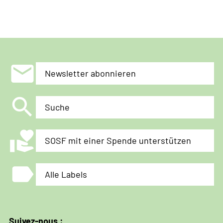
mail
Newsletter abonnieren
search
Suche
volunteer_activism
SOSF mit einer Spende unterstützen
label
Alle Labels
Suivez-nous :