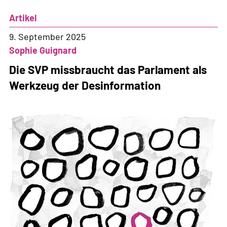
Massnahmen
Artikel
gegen
Gewalt
9. September 2025
in
Sophie Guignard
den
Die SVP missbraucht das Parlament als
Bundesasylzentren
Werkzeug der Desinformation