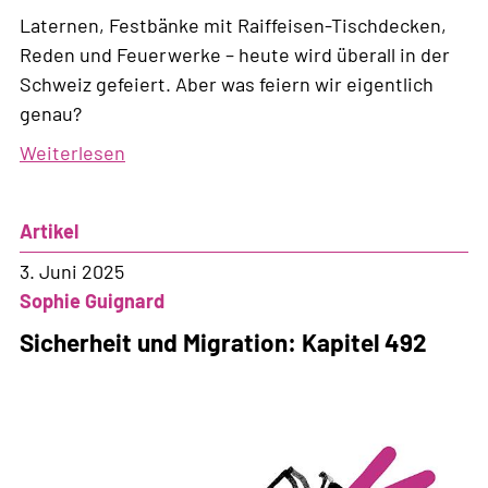
Laternen, Festbänke mit Raiffeisen-Tischdecken,
Reden und Feuerwerke – heute wird überall in der
Schweiz gefeiert. Aber was feiern wir eigentlich
genau?
Weiterlesen
über
1.
August:
Artikel
Stolz
worauf?
3. Juni 2025
Sophie Guignard
Sicherheit und Migration: Kapitel 492