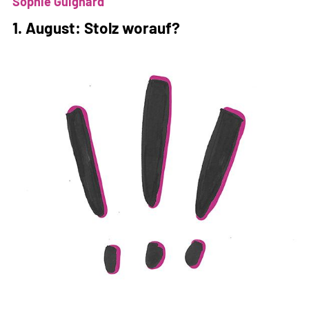
Parlament
Sophie Guignard
als
1. August: Stolz worauf?
Werkzeug
der
Desinformation