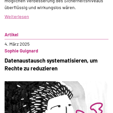
möglichen Verbesserung des Sicherheitsniveaus
überflüssig und wirkungslos wären.
Weiterlesen
über
Sicherheit
und
Artikel
Migration:
Kapitel
4. März 2025
492
Sophie Guignard
Datenaustausch systematisieren, um
Rechte zu reduzieren