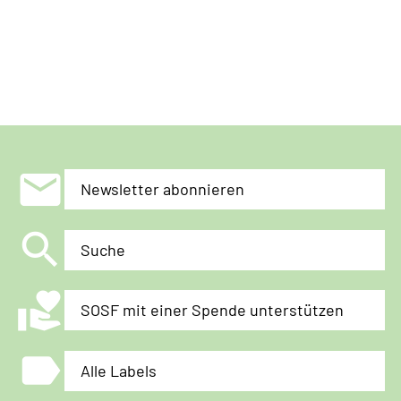
mail
Newsletter abonnieren
search
Suche
volunteer_activism
SOSF mit einer Spende unterstützen
label
Alle Labels