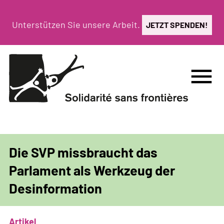
Direkt
zum
Unterstützen Sie unsere Arbeit.
JETZT SPENDEN!
Inhalt
menu
Die SVP missbraucht das
Parlament als Werkzeug der
Desinformation
Artikel