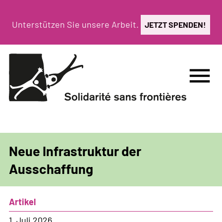
Direkt
zum
Unterstützen Sie unsere Arbeit.
JETZT SPENDEN!
Inhalt
menu
Neue Infrastruktur der
Ausschaffung
Artikel
1. Juli 2026