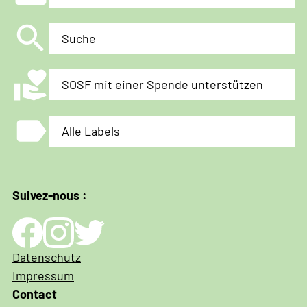
search
Suche
volunteer_activism
SOSF mit einer Spende unterstützen
label
Alle Labels
Suivez-nous :
Impressum
Datenschutz
und
Impressum
Datenschutz
Contact