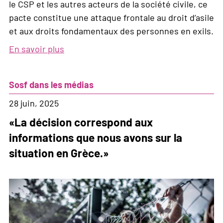
le CSP et les autres acteurs de la société civile, ce
pacte constitue une attaque frontale au droit d’asile
et aux droits fondamentaux des personnes en exils.
En savoir plus
sur
Approbation
et
Sosf dans les médias
mise
en
28 juin, 2025
œuvre
«La décision correspond aux
du
informations que nous avons sur la
Pacte
situation en Grèce.»
européen
sur
la
migration
et