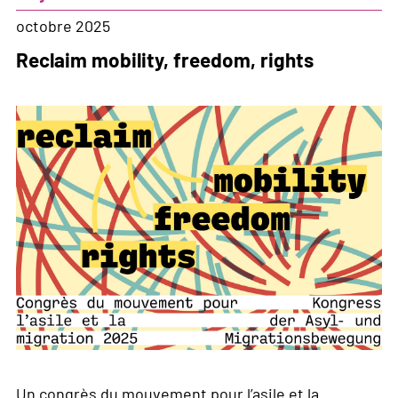
un
prétexte
octobre 2025
à
Reclaim mobility, freedom, rights
l'exclusion
Un congrès du mouvement pour l’asile et la