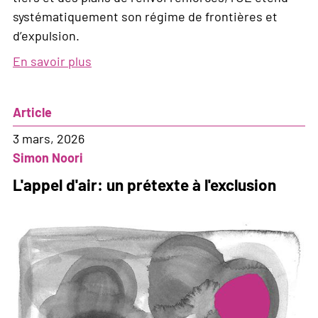
systématiquement son régime de frontières et
d’expulsion.
En savoir plus
sur
Une
nouvelle
Article
architecture
de
3 mars, 2026
l’exclusion
Simon Noori
L'appel d'air: un prétexte à l'exclusion