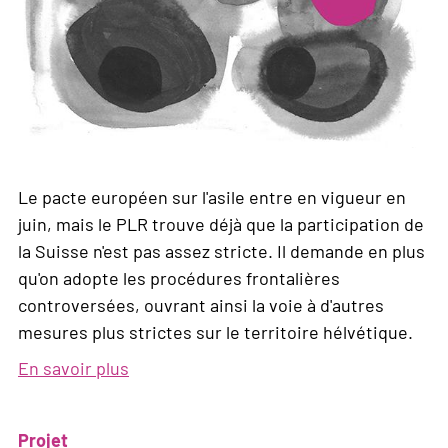
Le pacte européen sur l'asile entre en vigueur en
juin, mais le PLR trouve déjà que la participation de
la Suisse n'est pas assez stricte. Il demande en plus
qu'on adopte les procédures frontalières
controversées, ouvrant ainsi la voie à d'autres
mesures plus strictes sur le territoire hélvétique.
En savoir plus
sur
L'appel
d'air:
Projet