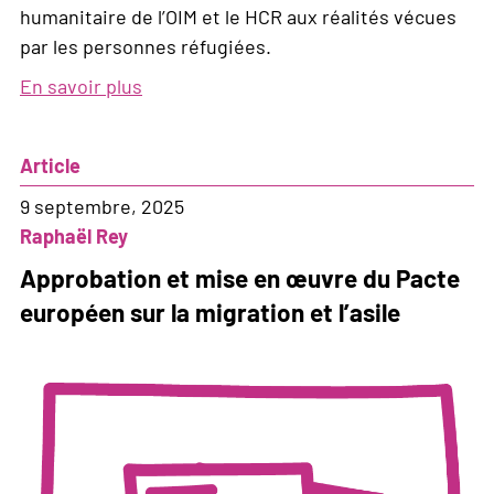
humanitaire de l’OIM et le HCR aux réalités vécues
par les personnes réfugiées.
En savoir plus
sur
Refugees
in
Article
Libya:
Open
9 septembre, 2025
borders
Raphaël Rey
-
Approbation et mise en œuvre du Pacte
End
européen sur la migration et l’asile
deaths