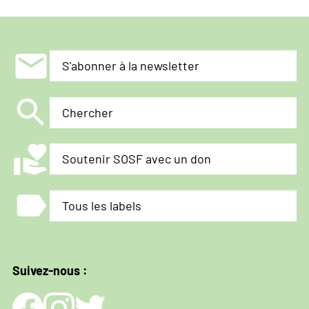
que
nous
avons
mail
S'abonner à la newsletter
sur
la
search
situation
Chercher
en
Grèce.»
volunteer_activism
Soutenir SOSF avec un don
label
Tous les labels
Suivez-nous :