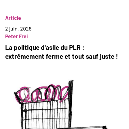
Programme
de
Article
la
session
2 juin, 2026
d'été
Peter Frei
2026
La politique d'asile du PLR :
extrêmement ferme et tout sauf juste !