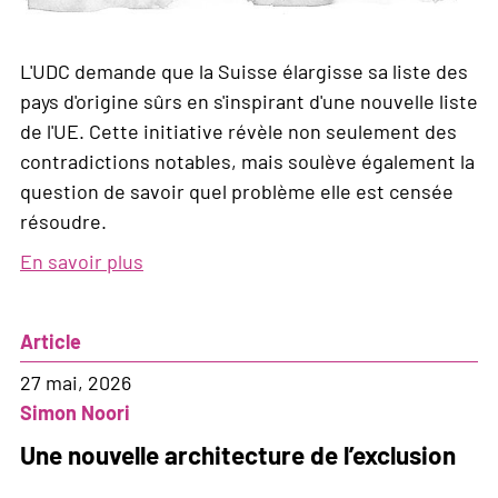
L'UDC demande que la Suisse élargisse sa liste des
pays d'origine sûrs en s'inspirant d'une nouvelle liste
de l'UE. Cette initiative révèle non seulement des
contradictions notables, mais soulève également la
question de savoir quel problème elle est censée
résoudre.
En savoir plus
sur
L'UDC
se
Article
découvre
une
27 mai, 2026
affection
Simon Noori
pour
Une nouvelle architecture de l’exclusion
l'Europe