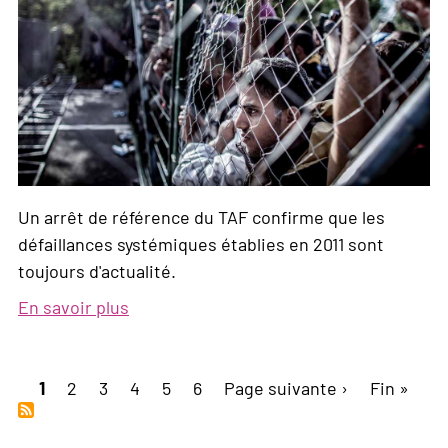
l’asile
Un arrêt de référence du TAF confirme que les
défaillances systémiques établies en 2011 sont
toujours d'actualité.
En savoir plus
sur
«La
décision
Pagination
Page
1
Page
2
Page
3
correspond
Page
4
Page
5
Page
6
Page
Page suivante ›
Dernière
Fin »
courante
aux
suivante
page
informations