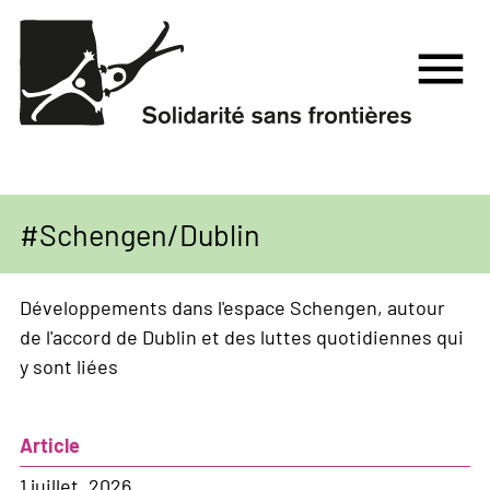
Aller
au
menu
contenu
principal
Schengen/Dublin
Développements dans l'espace Schengen, autour
de l'accord de Dublin et des luttes quotidiennes qui
y sont liées
Article
1 juillet, 2026