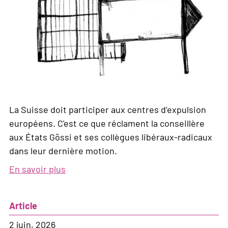
La Suisse doit participer aux centres d’expulsion
européens. C'est ce que réclament la conseillère
aux États Gössi et ses collègues libéraux-radicaux
dans leur dernière motion.
En savoir plus
sur
La
politique
Article
d'asile
du
2 juin, 2026