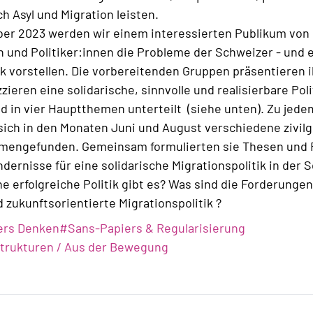
ch Asyl und Migration leisten.
er 2023 werden wir einem interessierten Publikum von
n und Politiker:innen die Probleme der Schweizer - und 
ik vorstellen. Die vorbereitenden Gruppen präsentieren i
ieren eine solidarische, sinnvolle und realisierbare Poli
nd in vier Hauptthemen unterteilt (siehe unten). Zu jede
ch in den Monaten Juni und August verschiedene zivilge
engefunden. Gemeinsam formulierten sie Thesen und 
ndernisse für eine solidarische Migrationspolitik in der
ne erfolgreiche Politik gibt es? Was sind die Forderungen
d zukunftsorientierte Migrationspolitik ?
ers Denken
#
Sans-Papiers & Regularisierung
Strukturen / Aus der Bewegung