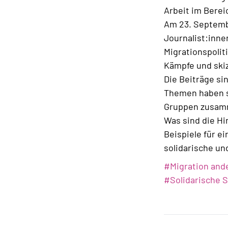
Arbeit im Berei
Am 23. Septemb
Journalist:inne
Migrationspolit
Kämpfe und skizz
Die Beiträge si
Themen haben si
Gruppen zusamm
Was sind die Hi
Beispiele für ei
solidarische un
#
Migration and
#
Solidarische 