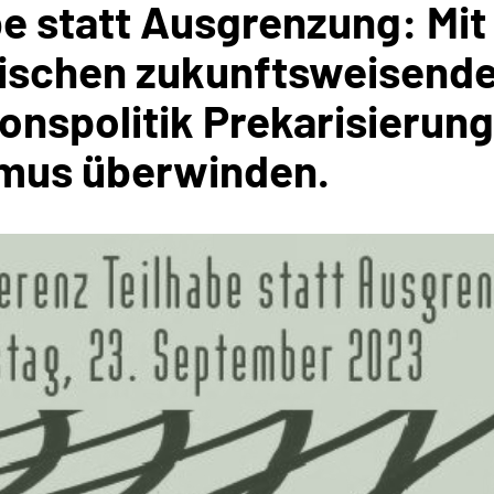
be statt Ausgrenzung: Mit
rischen zukunftsweisend
ionspolitik Prekarisierun
mus überwinden.