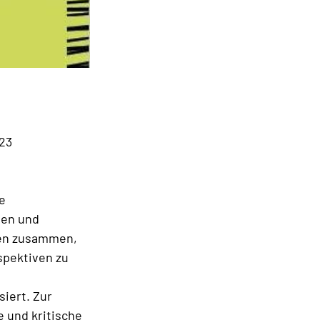
023
e
nen und
men zusammen,
spektiven zu
iert. Zur
e und kritische