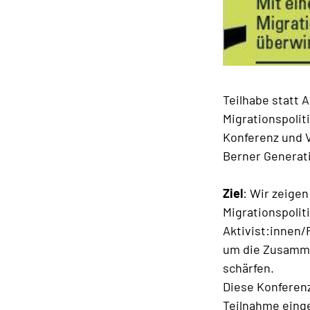
Teilhabe statt 
Migrationspoli
Konferenz und 
Berner Generati
Ziel
: Wir zeige
Migrationspolit
Aktivist:innen
um die Zusamme
schärfen.
Diese Konferenz
Teilnahme einge