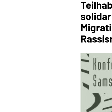
Teilha
solida
Migrat
Rassis