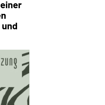
 einer
en
g und