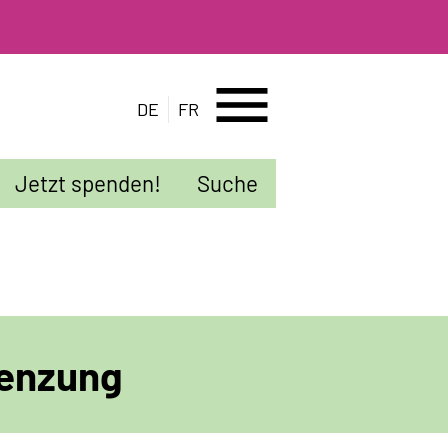
menu
DE
FR
Jetzt spenden!
Suche
renzung