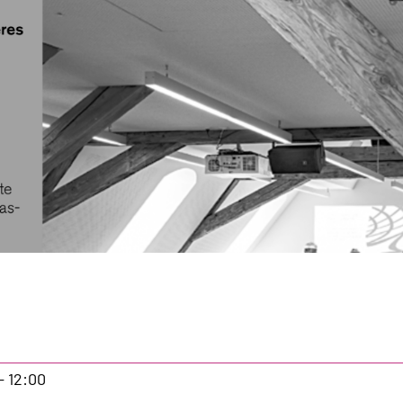
r
letin,
23
- 12:00