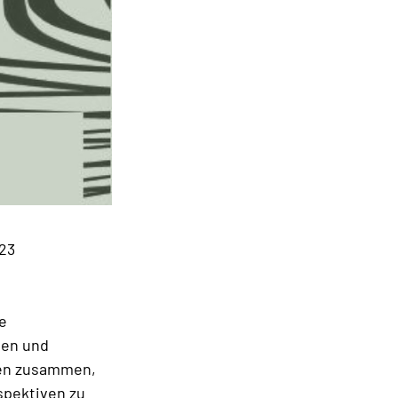
023
e
nen und
men zusammen,
spektiven zu