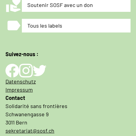
volunteer_activism
Soutenir SOSF avec un don
précarité
grâce
label
à
Tous les labels
une
politique
migratoire
Suivez-nous :
solidaire
et
porteuse
d'avenir
Impressum
Datenschutz
und
Impressum
Datenschutz
Contact
Solidarité sans frontières
Schwanengasse 9
3011 Bern
sekretariat@sosf.ch