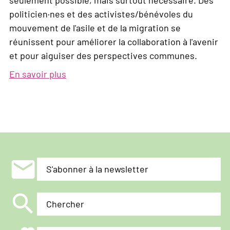
seulement possible, mais surtout nécessaire. Des
politicien·nes et des activistes/bénévoles du
mouvement de l'asile et de la migration se
réunissent pour améliorer la collaboration à l'avenir
et pour aiguiser des perspectives communes.
En savoir plus
sur
La
participation
plutôt
que
l'exclusion
:
mail
S'abonner à la newsletter
surmonter
le
search
racisme
Chercher
et
la