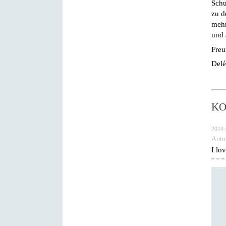
Schu
zu d
mehr
und 
Freu
Delé
K
2019-
Auto
I lo