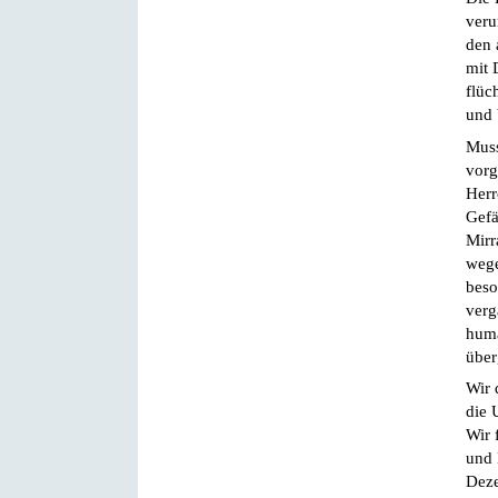
veru
den 
mit 
flüc
und 
Muss
vorg
Herr
Gefä
Mirr
wege
beso
verg
huma
über
Wir 
die 
Wir 
und 
Deze