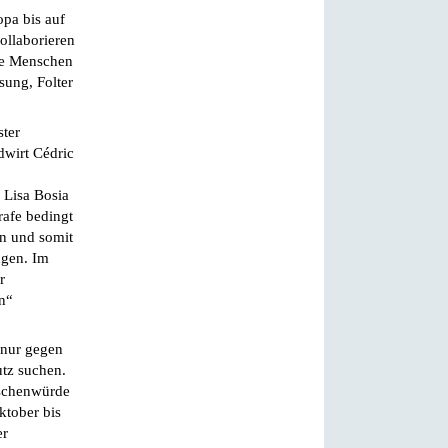
opa bis auf
ollaborieren
die Menschen
sung, Folter
ster
dwirt Cédric
 Lisa Bosia
rafe bedingt
en und somit
ngen. Im
r
n“
t nur gegen
utz suchen.
nschenwürde
tober bis
er