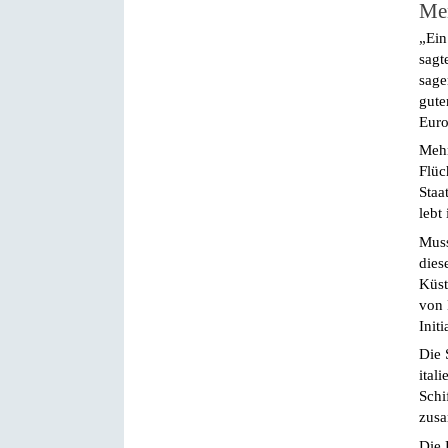
Men
„Ein
sagt
sage
gute
Euro
Mehr
Flüc
Staa
lebt
Muss
dies
Küst
von 
Init
Die 
ital
Schi
zusa
Die 