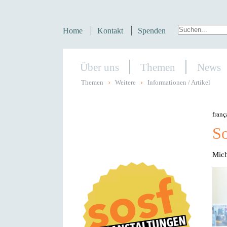
Home
Kontakt
Spenden
Über uns
Themen
News
›
›
Themen
Weitere
Informationen / Artikel
franç
So
Mich