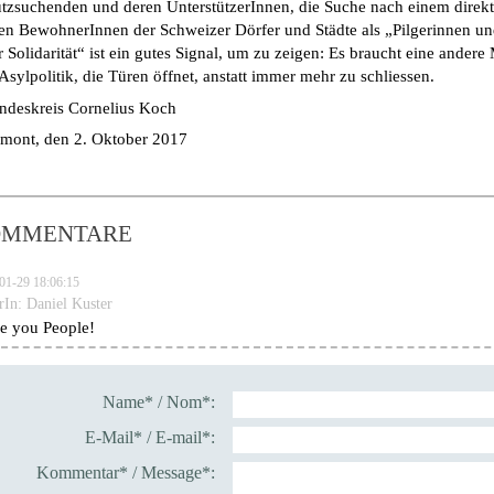
tzsuchenden und deren UnterstützerInnen, die Suche nach einem direk
en BewohnerInnen der Schweizer Dörfer und Städte als „Pilgerinnen und
 Solidarität“ ist ein gutes Signal, um zu zeigen: Es braucht eine andere 
Asylpolitik, die Türen öffnet, anstatt immer mehr zu schliessen.
ndeskreis Cornelius Koch
mont, den 2. Oktober 2017
OMMENTARE
01-29 18:06:15
rIn:
Daniel Kuster
ve you People!
Name* / Nom*:
E-Mail* / E-mail*:
Kommentar* / Message*: