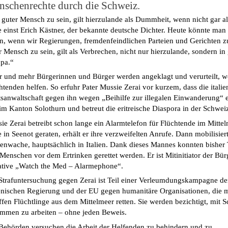
schenrechte durch die Schweiz.
 guter Mensch zu sein, gilt hierzulande als Dummheit, wenn nicht gar a
e einst Erich Kästner, der bekannte deutsche Dichter. Heute könnte man
n, wenn wir Regierungen, fremdenfeindlichen Parteien und Gerichten z
r Mensch zu sein, gilt als Verbrechen, nicht nur hierzulande, sondern in
pa.“
 und mehr Bürgerinnen und Bürger werden angeklagt und verurteilt, we
htenden helfen. So erfuhr Pater Mussie Zerai vor kurzem, dass die italie
tsanwaltschaft gegen ihn wegen „Beihilfe zur illegalen Einwanderung“ er
 im Kanton Solothurn und betreut die eritreische Diaspora in der Schwei
ie Zerai betreibt schon lange ein Alarmtelefon für Flüchtende im Mitte
e in Seenot geraten, erhält er ihre verzweifelten Anrufe. Dann mobilisiert
enwache, hauptsächlich in Italien. Dank dieses Mannes konnten bisher
Menschen vor dem Ertrinken gerettet werden. Er ist Mitinitiator der Bü
iative „Watch the Med – Alarmephone“.
Strafuntersuchung gegen Zerai ist Teil einer Verleumdungskampagne de
ienischen Regierung und der EU gegen humanitäre Organisationen, die m
ffen Flüchtlinge aus dem Mittelmeer retten. Sie werden bezichtigt, mit 
mmen zu arbeiten – ohne jeden Beweis.
Behörden versuchen die Arbeit der Helfenden zu behindern und zu