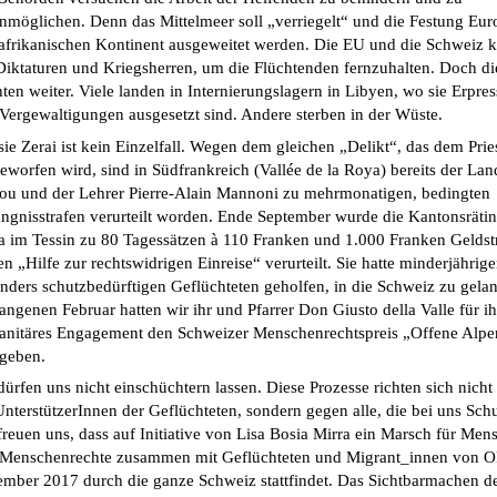
nmöglichen. Denn das Mittelmeer soll „verriegelt“ und die Festung Eur
afrikanischen Kontinent ausgeweitet werden. Die EU und die Schweiz k
Diktaturen und Kriegsherren, um die Flüchtenden fernzuhalten. Doch 
hten weiter. Viele landen in Internierungslagern in Libyen, wo sie Erpres
Vergewaltigungen ausgesetzt sind. Andere sterben in der Wüste.
ie Zerai ist kein Einzelfall. Wegen dem gleichen „Delikt“, das dem Prie
eworfen wird, sind in Südfrankreich (Vallée de la Roya) bereits der Lan
ou und der Lehrer Pierre-Alain Mannoni zu mehrmonatigen, bedingten
ngnisstrafen verurteilt worden. Ende September wurde die Kantonsrätin
a im Tessin zu 80 Tagessätzen à 110 Franken und 1.000 Franken Geldst
n „Hilfe zur rechtswidrigen Einreise“ verurteilt. Sie hatte minderjährig
nders schutzbedürftigen Geflüchteten geholfen, in die Schweiz zu gela
angenen Februar hatten wir ihr und Pfarrer Don Giusto della Valle für ih
nitäres Engagement den Schweizer Menschenrechtspreis „Offene Alpe
geben.
dürfen uns nicht einschüchtern lassen. Diese Prozesse richten sich nich
UnterstützerInnen der Geflüchteten, sondern gegen alle, die bei uns Sch
freuen uns, dass auf Initiative von Lisa Bosia Mirra ein Marsch für Me
Menschenrechte zusammen mit Geflüchteten und Migrant_innen von Ok
mber 2017 durch die ganze Schweiz stattfindet. Das Sichtbarmachen d