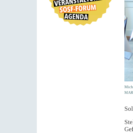
Mich
MARS
Sol
Ste
Gef