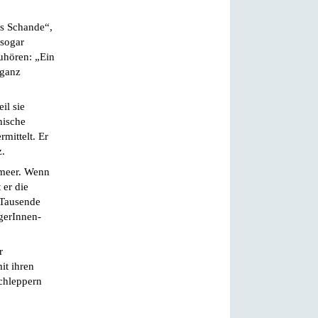
ls Schande“,
 sogar
uhören: „Ein
 ganz
il sie
nische
mittelt. Er
z.
lmeer. Wenn
 er die
 Tausende
rgerInnen-
r
it ihren
Schleppern