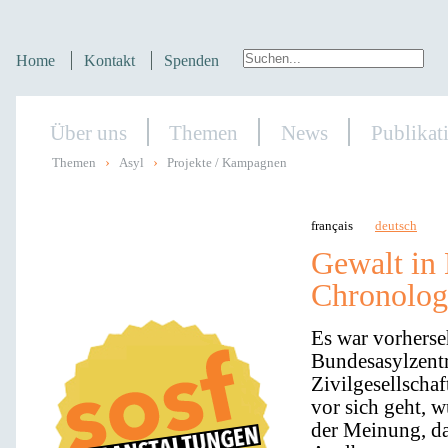
Home
Kontakt
Spenden
Über uns
Themen
News
Publikat
›
›
Themen
Asyl
Projekte / Kampagnen
français
deutsch
Gewalt in 
Chronolog
Es war vorherseh
Bundesasylzentr
Zivilgesellscha
vor sich geht, w
der Meinung, da