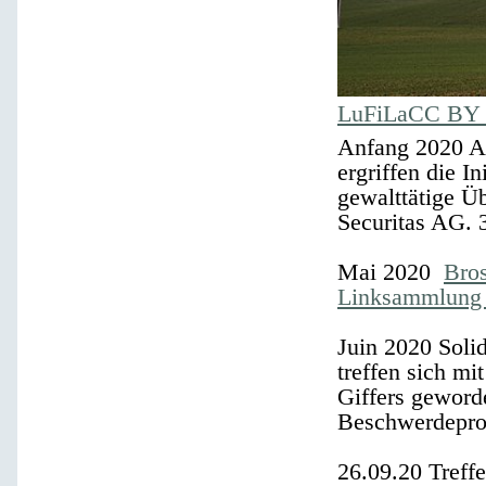
LuFiLaCC BY 
Anfang 2020
A
ergriffen die I
gewalttätige Üb
Securitas AG.
Mai 2020
Bro
Linksammlung z
Juin 2020
Solid
treffen sich m
Giffers geworde
Beschwerdepro
26.09.20
Treff