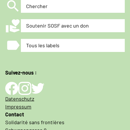
search
Chercher
volunteer_activism
Soutenir SOSF avec un don
label
Tous les labels
Suivez-nous :
Impressum
Datenschutz
und
Impressum
Datenschutz
Contact
Solidarité sans frontières