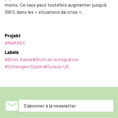
moins. Ce taux peut toutefois augmenter jusqu’à
100% dans les « situations de crise ».
Projekt
#NoRAEC
Labels
#
Droit d'asile
#
Droit de la migration
#
Schengen/Dublin
#
Suisse-UE
mail
S'abonner à la newsletter