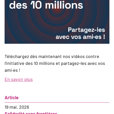
Téléchargez dès maintenant nos vidéos contre
l'initiative des 10 millions et partagez-les avec vos
ami·es !
En savoir plus
sur
Nos
vidéos
Article
contre
l'initiative
19 mai, 2026
des
Solidarité sans frontières