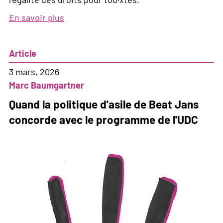
En savoir plus
sur
Non
à
Article
l'initiative
des
3 mars, 2026
10
Marc Baumgartner
millions!
Quand la politique d'asile de Beat Jans
concorde avec le programme de l'UDC