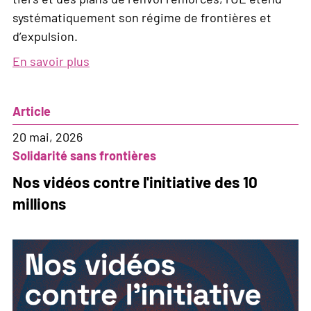
systématiquement son régime de frontières et
d’expulsion.
En savoir plus
sur
Une
nouvelle
Article
architecture
de
20 mai, 2026
l’exclusion
Solidarité sans frontières
Nos vidéos contre l'initiative des 10
millions