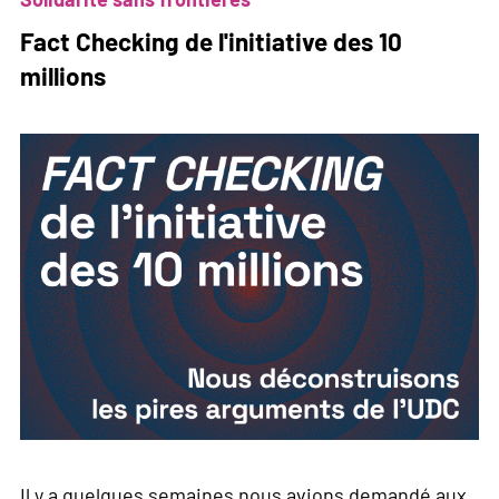
10
Fact Checking de l'initiative des 10
millions
millions
Il y a quelques semaines nous avions demandé aux