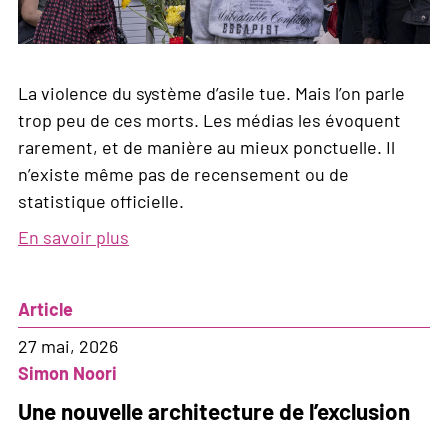
La violence du système d’asile tue. Mais l’on parle
trop peu de ces morts. Les médias les évoquent
rarement, et de manière au mieux ponctuelle. Il
n’existe même pas de recensement ou de
statistique officielle.
En savoir plus
sur
«
Il
Article
n’était
pas
27 mai, 2026
le
Simon Noori
premier
Une nouvelle architecture de l’exclusion
et