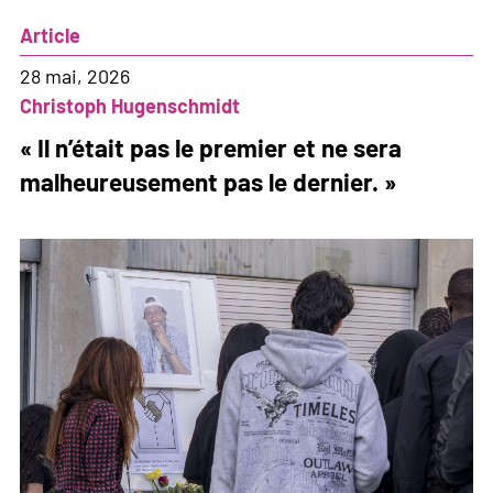
de
Article
l’impasse
discursive
28 mai, 2026
de
Christoph Hugenschmidt
l’extrême
« Il n’était pas le premier et ne sera
droite
malheureusement pas le dernier. »