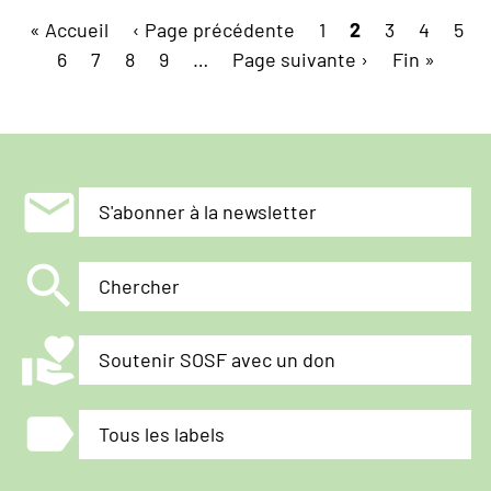
Pagination
Première
« Accueil
Page
‹ Page précédente
politique
Page
1
Page
2
Page
3
Page
4
Pag
5
page
Page
6
Page
7
Page
8
précédente
d'asile
Page
9
…
Page
Page suivante ›
courante
Dernière
Fin »
de
suivante
page
Beat
Jans
concorde
mail
avec
S'abonner à la newsletter
le
programme
search
Chercher
de
l'UDC
volunteer_activism
Soutenir SOSF avec un don
label
Tous les labels