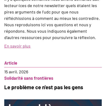
lecteur·ices de notre newsletter quels étaient les
pires arguments de l’udc pour que nous
réfléchissions à comment au mieux les contredire.
Nous reproduisons ici vos questions et nous y
répondons. Nous vous indiquons également
d’autres ressources pour poursuivre la réflexion.
En savoir plus
sur
Fact
Checking
Article
de
l'initiative
15 avril, 2026
des
Solidarité sans frontières
10
Le problème ce n'est pas les gens
millions