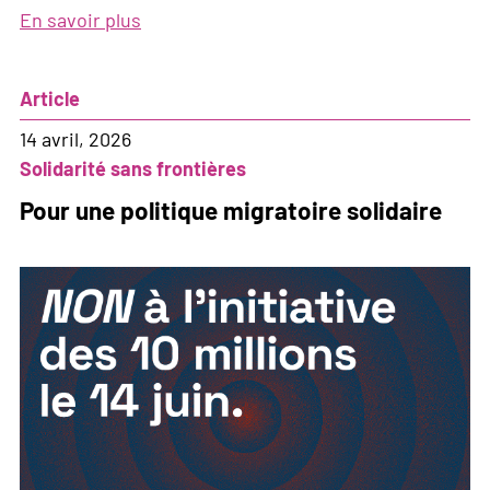
En savoir plus
sur
Le
problème
Article
ce
n'est
14 avril, 2026
pas
Solidarité sans frontières
les
Pour une politique migratoire solidaire
gens