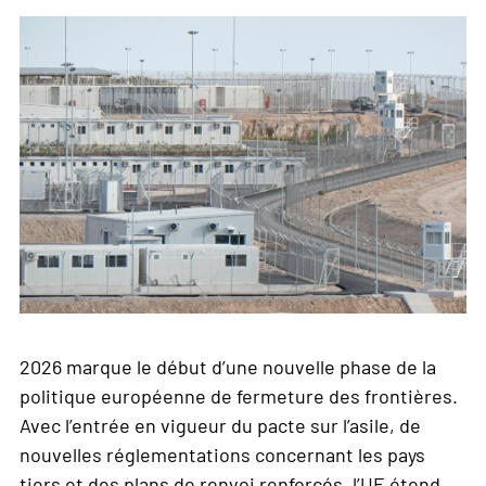
ne
sera
malheureusement
pas
le
dernier.
»
2026 marque le début d’une nouvelle phase de la
politique européenne de fermeture des frontières.
Avec l’entrée en vigueur du pacte sur l’asile, de
nouvelles réglementations concernant les pays
tiers et des plans de renvoi renforcés, l’UE étend