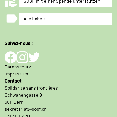
volunteer_activism
SOSF mit einer Spende unterstützen
label
Alle Labels
Suivez-nous :
Impressum
Datenschutz
und
Impressum
Datenschutz
Contact
Solidarité sans frontières
Schwanengasse 9
3011 Bern
sekretariat@sosf.ch
031 311 07 70