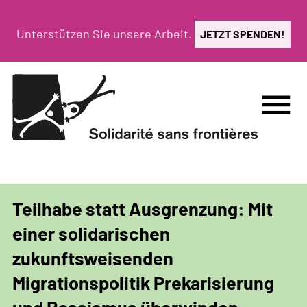
Direkt
zum
Unterstützen Sie unsere Arbeit.
JETZT SPENDEN!
Inhalt
menu
Teilhabe statt Ausgrenzung: Mit
einer solidarischen
zukunftsweisenden
Migrationspolitik Prekarisierung