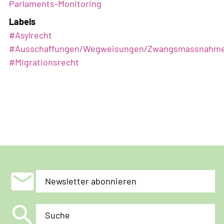
Parlaments-Monitoring
Labels
#
Asylrecht
#
Ausschaffungen/Wegweisungen/Zwangsmassnahm
#
Migrationsrecht
mail
Newsletter abonnieren
search
Suche