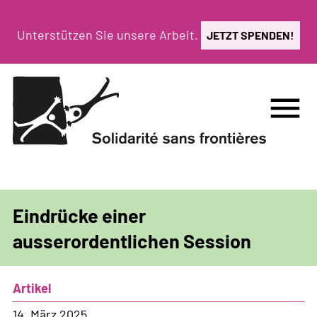
Direkt
zum
Unterstützen Sie unsere Arbeit.
JETZT SPENDEN!
Inhalt
menu
Eindrücke einer
ausserordentlichen Session
Artikel
14. März 2025