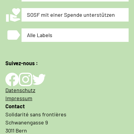
volunteer_activism
SOSF mit einer Spende unterstützen
label
Alle Labels
Suivez-nous :
Impressum
Datenschutz
und
Impressum
Datenschutz
Contact
Solidarité sans frontières
Schwanengasse 9
3011 Bern