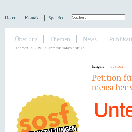
Home
Kontakt
Spenden
Über uns
Themen
News
Publikat
›
›
Themen
Asyl
Informationen / Artikel
français
deutsch
Petition fü
menschenw