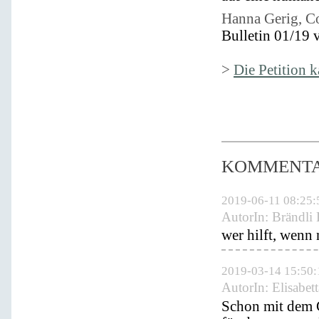
Hanna Gerig, Co
Bulletin 01/19 
>
Die Petition 
KOMMENT
2019-06-11 08:25:
AutorIn:
Brändli
wer hilft, wenn 
2019-03-14 15:50:
AutorIn:
Elisabet
Schon mit dem 