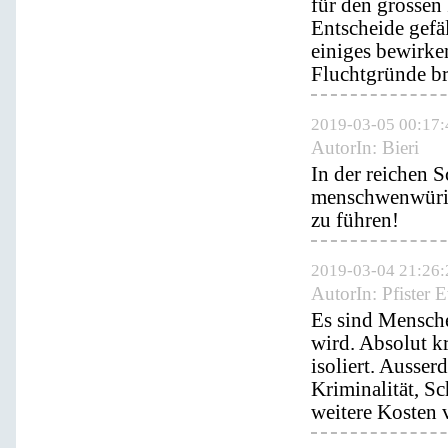
für den grossen
Entscheide gefä
einiges bewirke
Fluchtgründe bri
2019-03-05 00:17:
AutorIn:
Bieri
In der reichen S
menschwenwüri
zu führen!
2019-03-04 21:26:
AutorIn:
Pfister 
Es sind Mensche
wird. Absolut k
isoliert. Ausse
Kriminalität, S
weitere Kosten 