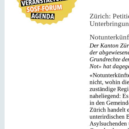
Zürich: Petit
Unterbringu
Notunterkünf
Der Kanton Züric
der abgewiesene
Grundrechte de
Not» hat dagegen
«Notunterkünfte
nicht, wohin die
zuständige Regi
naheliegend: E
in den Gemeind
Zürich handelt 
unterirdischen 
Asylsuchenden t