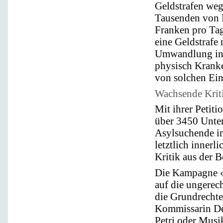
Geldstrafen weg
Tausenden von 
Franken pro Ta
eine Geldstrafe 
Umwandlung in H
physisch Kranke
von solchen Ein
Wachsende Krit
Mit ihrer Petit
über 3450 Unter
Asylsuchende im
letztlich innerl
Kritik aus der 
Die Kampagne «
auf die ungerec
die Grundrechte
Kommissarin De
Petri oder Musi