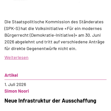
Die Staatspolitische Kommission des Ständerates
(SPK-S) hat die Volksinitiative «Für ein modernes
Bürgerrecht (Demokratie-Initiative)» am 30. Juni
2026 abgelehnt und tritt auf verschiedene Anträge
für direkte Gegenentwürfe nicht ein.
Weiterlesen
über
Für
die
Artikel
Staatspolitische
Kommission
1. Juli 2026
geht
Simon Noori
die
Neue Infrastruktur der Ausschaffung
Demokratie
zu