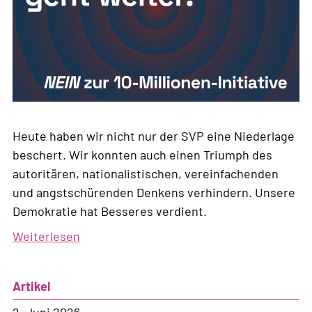
Heute haben wir nicht nur der SVP eine Niederlage
beschert. Wir konnten auch einen Triumph des
autoritären, nationalistischen, vereinfachenden
und angstschürenden Denkens verhindern. Unsere
Demokratie hat Besseres verdient.
Weiterlesen
über
Der
Kampf
Artikel
geht
weiter!