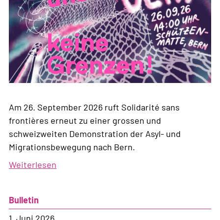
Am 26. September 2026 ruft Solidarité sans
frontières erneut zu einer grossen und
schweizweiten Demonstration der Asyl- und
Migrationsbewegung nach Bern.
Weiterlesen
über
Zwischen
uns
Bulletin
keine
Grenzen!
1. Juni 2026