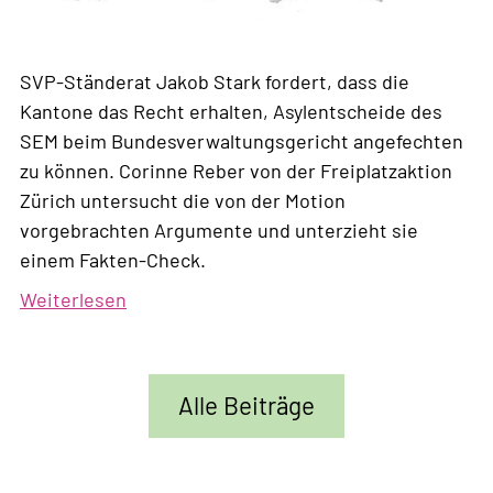
SVP-Ständerat Jakob Stark fordert, dass die
Kantone das Recht erhalten, Asylentscheide des
SEM beim Bundesverwaltungsgericht angefechten
zu können. Corinne Reber von der Freiplatzaktion
Zürich untersucht die von der Motion
vorgebrachten Argumente und unterzieht sie
einem Fakten-Check.
Weiterlesen
über
Wie
die
SVP
Alle Beiträge
die
verfassungsrechtliche
Kompetenzordnung