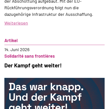
der Abschottung aufgebaut. Mit der EU-
Rückführungsverordnung folgt nun die
dazugehörige Infrastruktur der Ausschaffung.
Weiterlesen
über
Neue
Infrastruktur
Artikel
der
Ausschaffung
14. Juni 2026
Solidarité sans frontières
Der Kampf geht weiter!