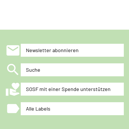
untergraben
will
mail
Newsletter abonnieren
search
Suche
volunteer_activism
SOSF mit einer Spende unterstützen
label
Alle Labels