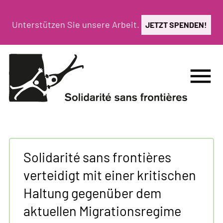
Direkt
zum
Unterstützen Sie unsere Arbeit.
JETZT SPENDEN!
Inhalt
menu
Solidarité sans frontières
verteidigt mit einer kritischen
Haltung gegenüber dem
aktuellen Migrationsregime