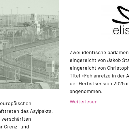
Zwei identische parlamen
eingereicht von Jakob St
eingereicht von Christoph
Titel «Fehlanreize in der 
der Herbstsession 2025 
angenommen.
Weiterlesen
über
 europäischen
Analyse:
fttreten des Asylpakts,
Härtefälle
 verschärften
im
hr Grenz- und