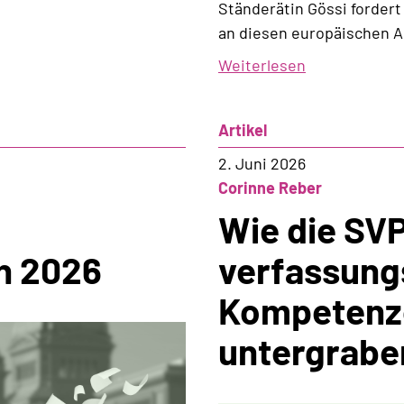
Ständerätin Gössi forder
an diesen europäischen Ab
Weiterlesen
über
Asylpolitik
der
Artikel
FDP:
Überaus
2. Juni 2026
hart
Corinne Reber
und
Wie die SVP
alles
n 2026
verfassung
andere
als
Kompetenz
fair!
untergraben