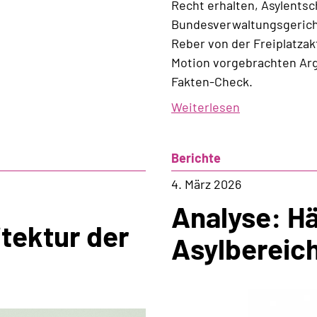
Recht erhalten, Asylents
Bundesverwaltungsgerich
Reber von der Freiplatzak
Motion vorgebrachten Ar
Fakten-Check.
Weiterlesen
über
Wie
die
Berichte
SVP
die
4. März 2026
verfassungsr
Analyse: Hä
Kompetenzor
tektur der
Asylbereic
untergraben
will