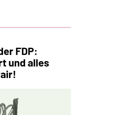
 der FDP:
t und alles
air!