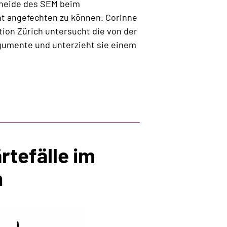
cheide des SEM beim
t angefechten zu können. Corinne
tion Zürich untersucht die von der
gumente und unterzieht sie einem
echtliche
rtefälle im
dnung
h