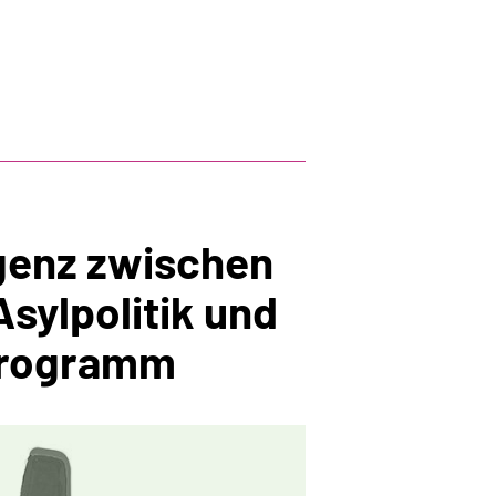
genz zwischen
Asylpolitik und
rogramm