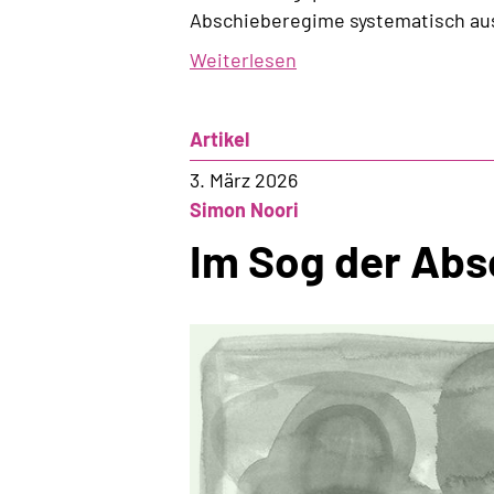
Abschieberegime systematisch au
Weiterlesen
über
Eine
neue
Artikel
Architektur
der
3. März 2026
Abschottung
Simon Noori
Im Sog der Abs