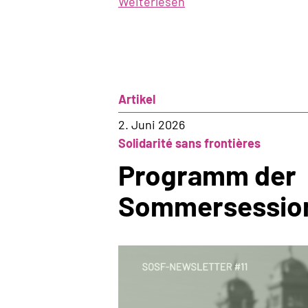
Weiterlesen
über
Die
SVP
entdeckt
ihr
Herz
Artikel
für
2. Juni 2026
Europa
Solidarité sans frontières
Programm der
Sommersessio