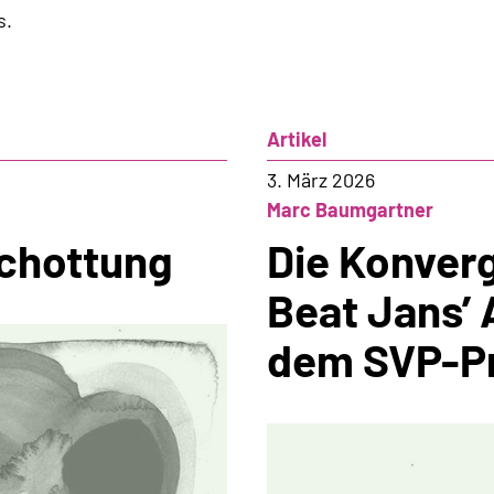
Asylbereich
s.
Artikel
3. März 2026
Marc Baumgartner
chottung
Die Konver
Beat Jans’ 
dem SVP-P