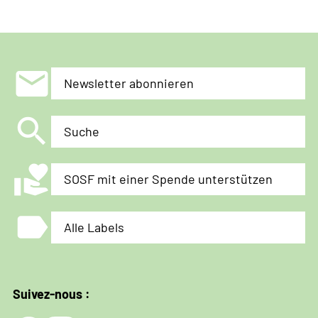
mail
Newsletter abonnieren
search
Suche
volunteer_activism
SOSF mit einer Spende unterstützen
label
Alle Labels
Suivez-nous :