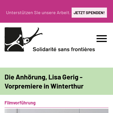
Direkt
zum
Unterstützen Sie unsere Arbeit.
JETZT SPENDEN!
Inhalt
menu
Die Anhörung, Lisa Gerig -
Vorpremiere in Winterthur
Filmvorführung