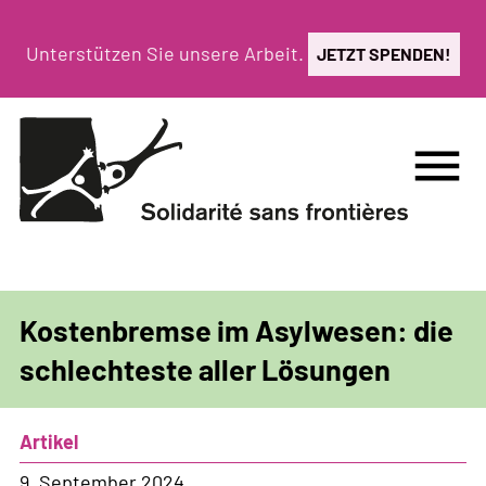
Direkt
zum
Unterstützen Sie unsere Arbeit.
JETZT SPENDEN!
Inhalt
menu
Kostenbremse im Asylwesen: die
schlechteste aller Lösungen
Artikel
9. September 2024