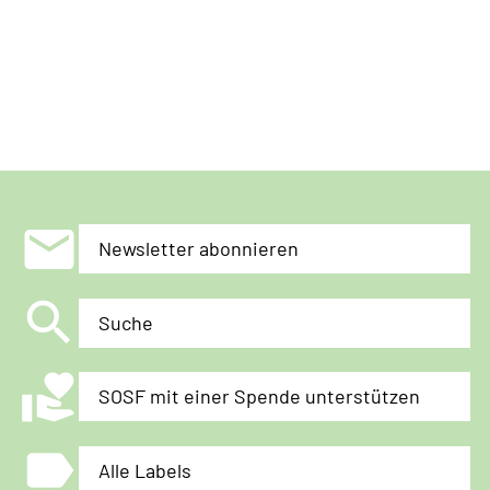
mail
Newsletter abonnieren
search
Suche
volunteer_activism
SOSF mit einer Spende unterstützen
label
Alle Labels