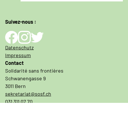
Suivez-nous :
Impressum
Datenschutz
und
Impressum
Datenschutz
Contact
Solidarité sans frontières
Schwanengasse 9
3011 Bern
sekretariat@sosf.ch
031 311 07 70
IBAN CH03 0900 0000 3001 3574 6