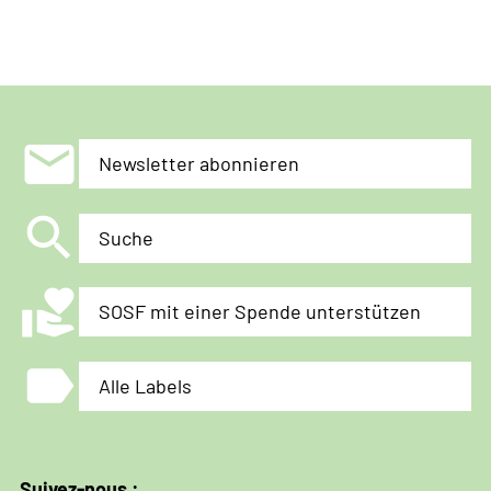
mail
Newsletter abonnieren
search
Suche
volunteer_activism
SOSF mit einer Spende unterstützen
label
Alle Labels
Suivez-nous :