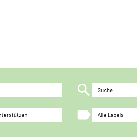
search
Suche
label
nterstützen
Alle Labels