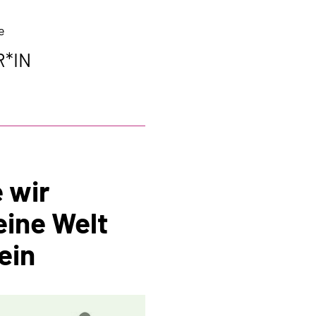
e
R*IN
e wir
eine Welt
ein