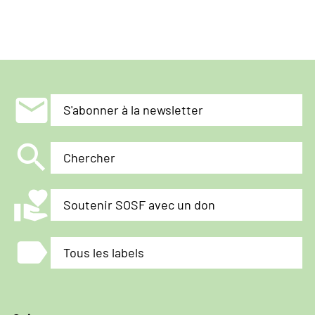
lutte
efficace
contre
la
traite
mail
des
S'abonner à la newsletter
êtres
humains
search
Chercher
volunteer_activism
Soutenir SOSF avec un don
label
Tous les labels