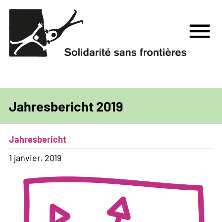
Aller
au
menu
contenu
principal
Jahresbericht 2019
Jahresbericht
1 janvier, 2019