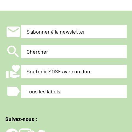
mail
S'abonner à la newsletter
search
Chercher
volunteer_activism
Soutenir SOSF avec un don
label
Tous les labels
Suivez-nous :