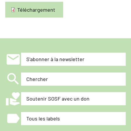
Téléchargement
mail
S'abonner à la newsletter
search
Chercher
volunteer_activism
Soutenir SOSF avec un don
label
Tous les labels