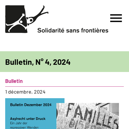
Aller
au
menu
contenu
principal
Bulletin, N° 4, 2024
Bulletin
1 décembre, 2024