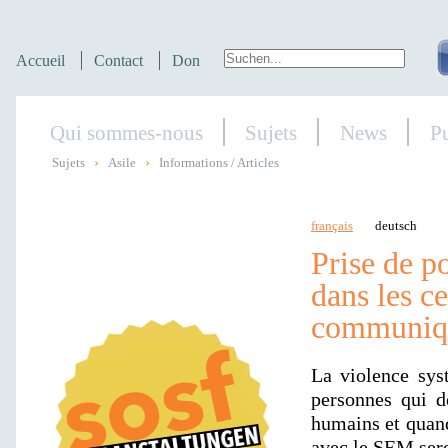
Accueil
Contact
Don
Qui sommes-nous
Sujets
News
Pu
›
›
Sujets
Asile
Informations / Articles
français
deutsch
Prise de po
dans les ce
communiqu
La violence sys
personnes qui d
humains et quand
avec le SEM sero