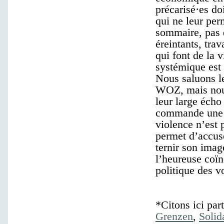
précarisé·es do
qui ne leur per
sommaire, pas d
éreintants, tra
qui font de la 
systémique est
Nous saluons le
WOZ, mais nous
leur large écho
commande une e
violence n’est 
permet d’accuse
ternir son ima
l’heureuse coï
politique des v
*Citons ici par
Grenzen
,
Solid