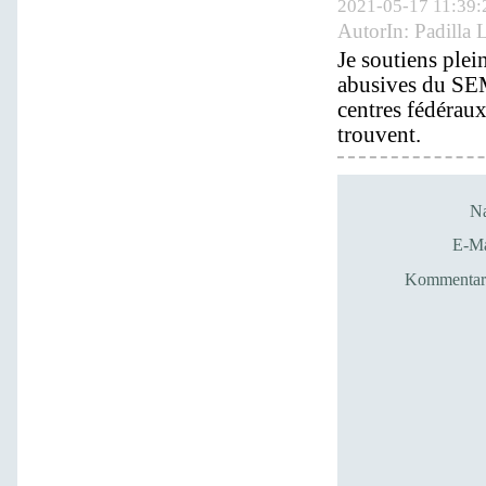
2021-05-17 11:39:
AutorIn:
Padilla 
Je soutiens plei
abusives du SEM 
centres fédéraux
trouvent.
N
E-Ma
Kommentar*