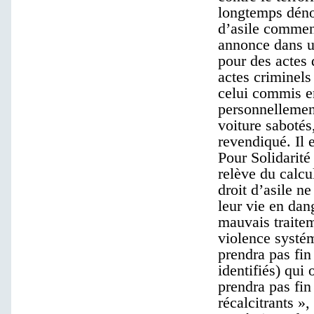
longtemps déno
d’asile commen
annonce dans u
pour des actes 
actes criminel
celui commis 
personnellement,
voiture sabotés
revendiqué. Il 
Pour Solidarit
relève du calcu
droit d’asile n
leur vie en dan
mauvais traite
violence systém
prendra pas fin
identifiés) qui 
prendra pas fin
récalcitrants »