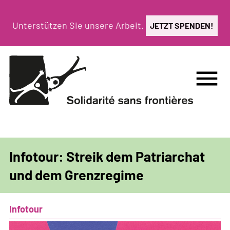
Direkt
zum
Unterstützen Sie unsere Arbeit.
JETZT SPENDEN!
Inhalt
menu
Infotour: Streik dem Patriarchat
und dem Grenzregime
Infotour