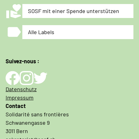
volunteer_activism
SOSF mit einer Spende unterstützen
label
Alle Labels
Suivez-nous :
Impressum
Datenschutz
und
Impressum
Datenschutz
Contact
Solidarité sans frontières
Schwanengasse 9
3011 Bern