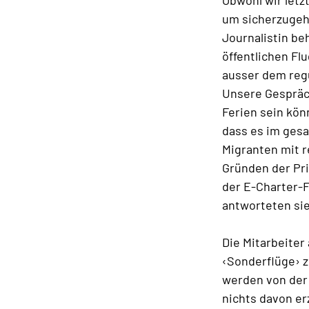
Obwohl wir letz
um sicherzugehe
Journalistin be
öffentlichen Fl
ausser dem regu
Unsere Gespräc
Ferien sein kön
dass es im gesa
Migranten mit r
Gründen der Pri
der E-Charter-F
antworteten sie
Die Mitarbeiter
‹Sonderflüge› z
werden von der 
nichts davon er