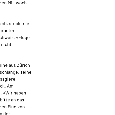
eden Mittwoch
 ab, steckt sie
igranten
Schweiz. «Flüge
 nicht
hine aus Zürich
schlange, seine
ssagiere
äck. Am
n. «Wir haben
bitte an das
 den Flug von
n der