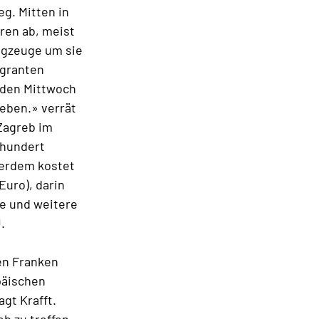
g. Mitten in
ren ab, meist
lugzeuge um sie
igranten
Jeden Mittwoch
geben.» verrät
 Zagreb im
ihundert
ßerdem kostet
Euro), darin
te und weitere
.
en Franken
päischen
gt Krafft.