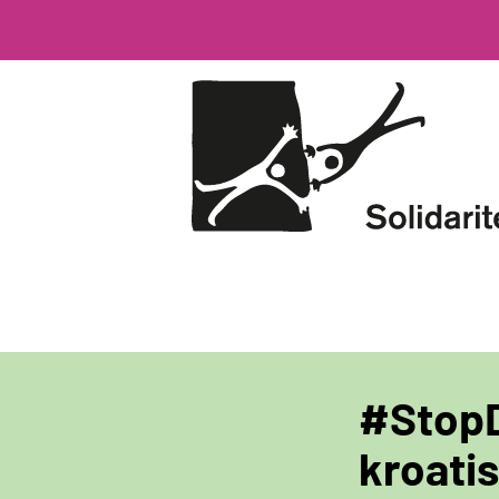
Direkt
zum
Inhalt
#StopD
kroati