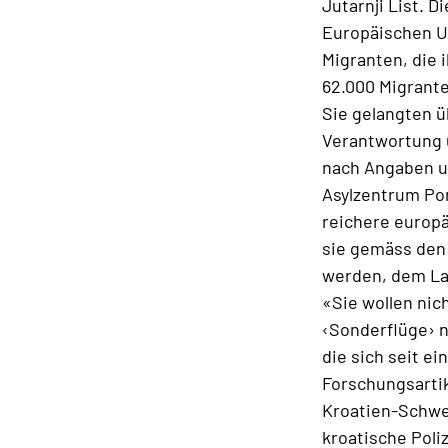
Jutarnji List. D
Europäischen Un
Migranten, die 
62.000 Migrante
Sie gelangten ü
Verantwortung u
nach Angaben un
Asylzentrum Por
reichere europä
sie gemäss den
werden, dem Lan
«Sie wollen ni
‹Sonderflüge› n
die sich seit e
Forschungsartik
Kroatien-Schwei
kroatische Poliz