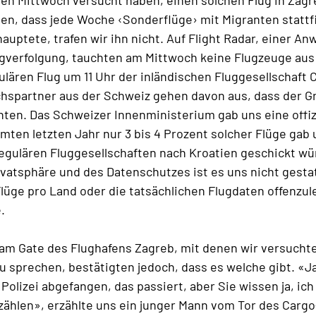
ten Mittwoch versucht haben, einen solchen Flug in Zagre
n, dass jede Woche ‹Sonderflüge› mit Migranten stattfi
hauptete, trafen wir ihn nicht. Auf Flight Radar, einer A
ugverfolgung, tauchten am Mittwoch keine Flugzeuge aus 
lären Flug um 11 Uhr der inländischen Fluggesellschaft Cr
hspartner aus der Schweiz gehen davon aus, dass der G
nten. Das Schweizer Innenministerium gab uns eine offiz
mten letzten Jahr nur 3 bis 4 Prozent solcher Flüge gab 
egulären Fluggesellschaften nach Kroatien geschickt w
vatsphäre und des Datenschutzes ist es uns nicht gestat
lüge pro Land oder die tatsächlichen Flugdaten offenzul
.
 am Gate des Flughafens Zagreb, mit denen wir versuchte
u sprechen, bestätigten jedoch, dass es welche gibt. «J
Polizei abgefangen, das passiert, aber Sie wissen ja, ich
zählen», erzählte uns ein junger Mann vom Tor des Cargo