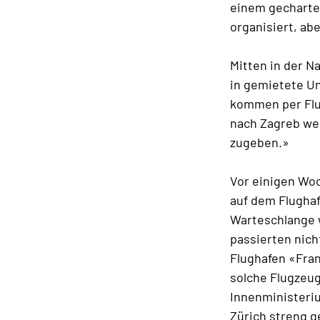
einem gecharte
organisiert, abe
Mitten in der N
in gemietete Un
kommen per Flug
nach Zagreb wer
zugeben.»
Vor einigen Woc
auf dem Flughaf
Warteschlange w
passierten nich
Flughafen «Fran
solche Flugzeug
Innenministeriu
Zürich streng g