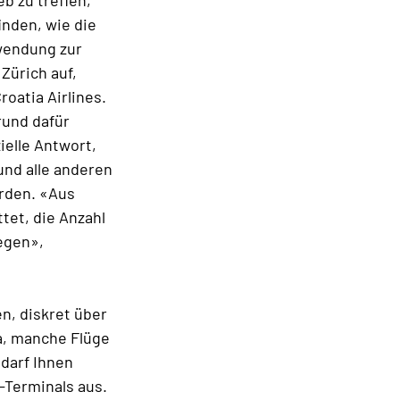
b zu treffen,
nden, wie die
nwendung zur
Zürich auf,
oatia Airlines.
rund dafür
ielle Antwort,
und alle anderen
ürden. «Aus
tet, die Anzahl
egen»,
n, diskret über
a, manche Flüge
 darf Ihnen
-Terminals aus.