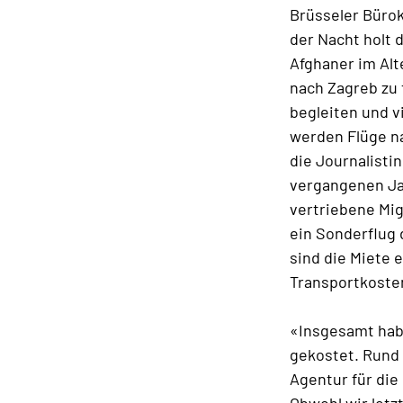
Brüsseler Bürok
der Nacht holt 
Afghaner im Alt
nach Zagreb zu 
begleiten und v
werden Flüge na
die Journalisti
vergangenen Jah
vertriebene Mig
ein Sonderflug 
sind die Miete 
Transportkosten 
«Insgesamt habe
gekostet. Rund 
Agentur für di