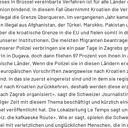
ieses in Brüssel vereinbarte Verfahren ist für alle Länder
ion bindend. In diesem Fall übernimmt Kroatien die Ve
illegal die Grenze überqueren. Im vergangenen Jahr kam
n illegal aus Afghanistan, der Türkei, Marokko, Pakistan 
ber die kroatische Grenze in die EU und fielen somit in d
nserer Institutionen. Die meisten Migranten beantragen
serer Polizei verbringen sie ein paar Tage in Zagrebs 
in in Dugava, doch dann fliehen 97 Prozent von ihnen in
ische Länder. Wenn die Polizei sie in diesen Ländern e
 europäischen Vorschriften zwangsweise nach Kroatien 
d, in das sie zuerst eingereist sind und in dem sie regi
cht nach Kroatien zurückkehren, deshalb werden diese 
ach Zagreb organisiert», sagt die Schweizer Journalistin
iniger Zeit mit diesem Thema beschäftigt und kürzlich ei
el veröffentlicht hat. Die Lokalzeitung Le Temps sagt u
z, die kafkaeske Route». Wie er sagt, spielen die Schwe
ei mit verletzlichen und unglücklichen Menschen, die in d