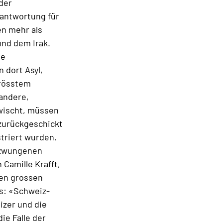
 der
rantwortung für
en mehr als
und dem Irak.
ie
 dort Asyl,
grösstem
 andere,
rwischt, müssen
zurückgeschickt
striert wurden.
erzwungenen
 Camille Krafft,
nen grossen
ns: «Schweiz-
izer und die
ie Falle der