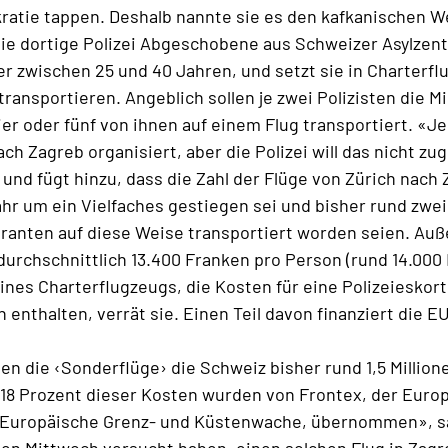
ratie tappen. Deshalb nannte sie es den kafkanischen We
die dortige Polizei Abgeschobene aus Schweizer Asylzent
er zwischen 25 und 40 Jahren, und setzt sie in Charterf
transportieren. Angeblich sollen je zwei Polizisten die M
ier oder fünf von ihnen auf einem Flug transportiert. «
ch Zagreb organisiert, aber die Polizei will das nicht zu
n und fügt hinzu, dass die Zahl der Flüge von Zürich nach
r um ein Vielfaches gestiegen sei und bisher rund zwe
ranten auf diese Weise transportiert worden seien. Au
durchschnittlich 13.400 Franken pro Person (rund 14.000 
eines Charterflugzeugs, die Kosten für eine Polizeieskor
enthalten, verrät sie. Einen Teil davon finanziert die EU
n die ‹Sonderflüge› die Schweiz bisher rund 1,5 Million
18 Prozent dieser Kosten wurden von Frontex, der Euro
e Europäische Grenz- und Küstenwache, übernommen», sa