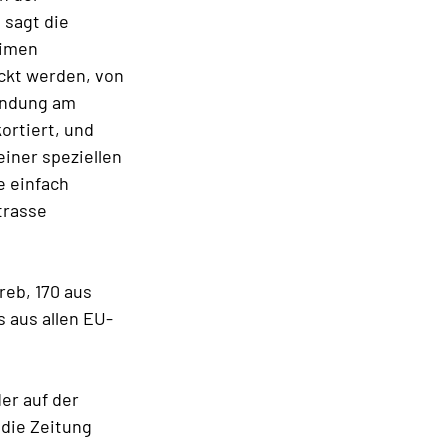
 sagt die
eimen
eckt werden, von
Landung am
ortiert, und
einer speziellen
e einfach
trasse
reb, 170 aus
 aus allen EU-
er auf der
 die Zeitung