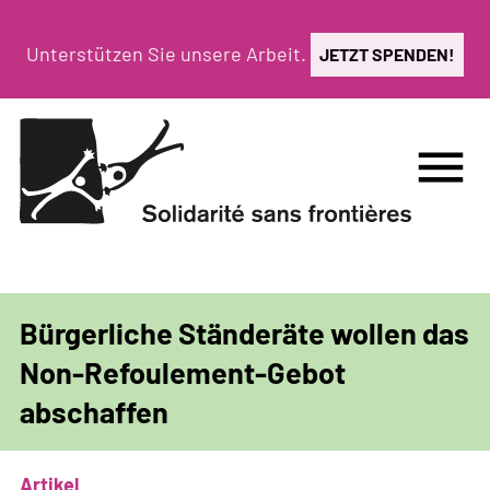
Direkt
zum
Unterstützen Sie unsere Arbeit.
JETZT SPENDEN!
Inhalt
menu
Bürgerliche Ständeräte wollen das
Non-Refoulement-Gebot
abschaffen
Artikel