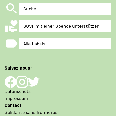
search
Suche
volunteer_activism
SOSF mit einer Spende unterstützen
label
Alle Labels
Suivez-nous :
Impressum
Datenschutz
und
Impressum
Datenschutz
Contact
Solidarité sans frontières