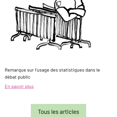
Remarque sur l’usage des statistiques dans le
débat public
En savoir plus
sur
La
Suisse
devient-
Tous les articles
elle