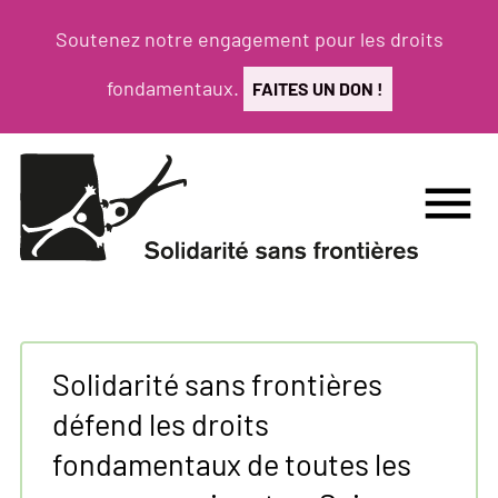
Aller
Soutenez notre engagement pour les droits
au
contenu
fondamentaux.
FAITES UN DON !
principal
menu
Solidarité sans frontières
défend les droits
fondamentaux de toutes les