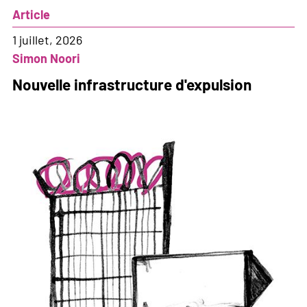
démocratie
Article
va
trop
1 juillet, 2026
loin
Simon Noori
pour
Nouvelle infrastructure d'expulsion
la
Commission
des
Institutions
politiques