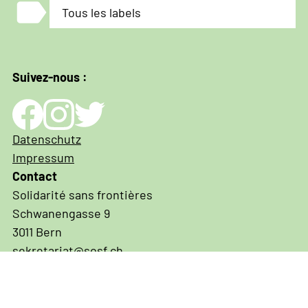
label
Tous les labels
Suivez-nous :
Impressum
Datenschutz
und
Impressum
Datenschutz
Contact
Solidarité sans frontières
Schwanengasse 9
3011 Bern
sekretariat@sosf.ch
031 311 07 70
IBAN CH03 0900 0000 3001 3574 6