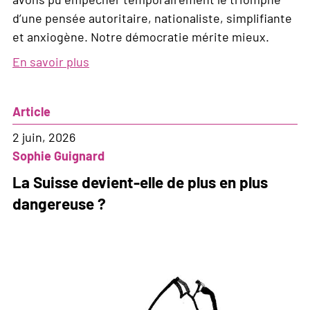
d’une pensée autoritaire, nationaliste, simplifiante
et anxiogène. Notre démocratie mérite mieux.
En savoir plus
sur
On
l’a
Article
échappée
belle.
2 juin, 2026
Mais
Sophie Guignard
tout
La Suisse devient-elle de plus en plus
juste.
dangereuse ?
La
lutte
continue.