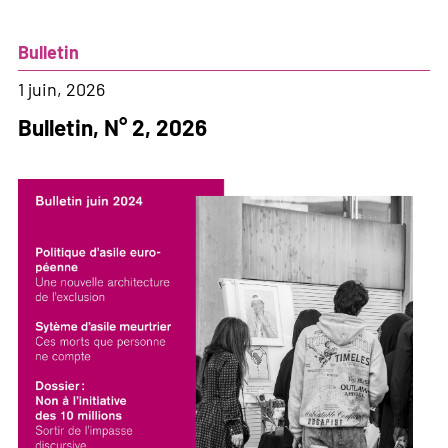
Entre
nous
Bulletin
pas
de
1 juin, 2026
frontières
Bulletin, N° 2, 2026