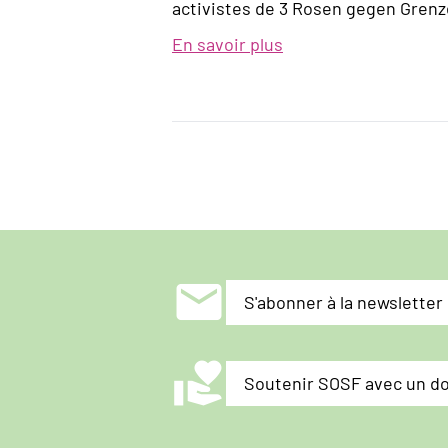
activistes de 3 Rosen gegen Grenz
En savoir plus
sur
Nous
sommes
en
Suisse
depuis
cinq
mois,
entendez
mail
nos
S'abonner à la newsletter
voix
s'il
volunteer_activism
vous
Soutenir SOSF avec un d
plaît.