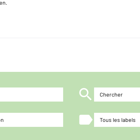
en.
search
Chercher
label
on
Tous les labels