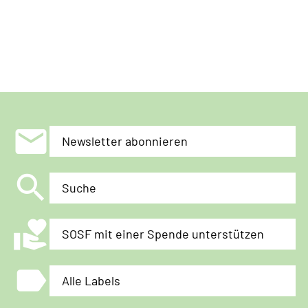
mail
Newsletter abonnieren
search
Suche
volunteer_activism
SOSF mit einer Spende unterstützen
label
Alle Labels