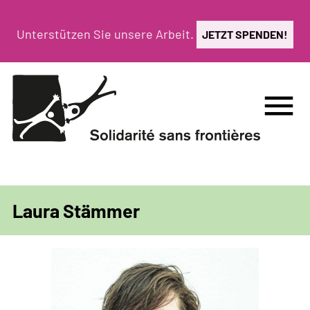
Direkt
zum
Unterstützen Sie unsere Arbeit.
JETZT SPENDEN!
Inhalt
menu
Laura Stämmer