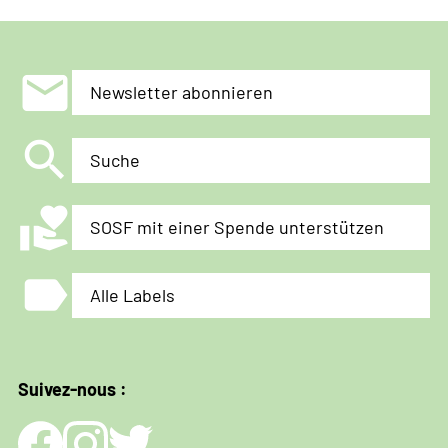
mail
Newsletter abonnieren
search
Suche
volunteer_activism
SOSF mit einer Spende unterstützen
label
Alle Labels
Suivez-nous :