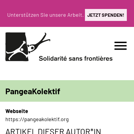
Direkt
zum
Unterstützen Sie unsere Arbeit.
JETZT SPENDEN!
Inhalt
menu
PangeaKolektif
Webseite
https://pangeakolektif.org
ARTIKEL DIESER AUTOR*IN