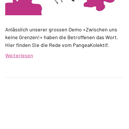
Anlässlich unserer grossen Demo «Zwischen uns
keine Grenzen!» haben die Betroffenen das Wort.
Hier finden Sie die Rede vom PangeaKolektif.
Weiterlesen
über
Überwinden
wir
die
Grenzen
und
vereinen
uns
im
Kampf!