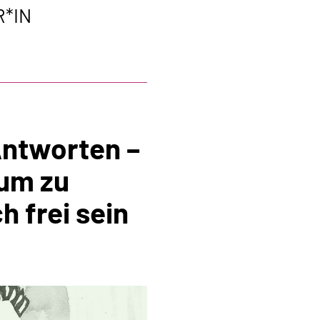
R*IN
ntworten –
 um zu
h frei sein