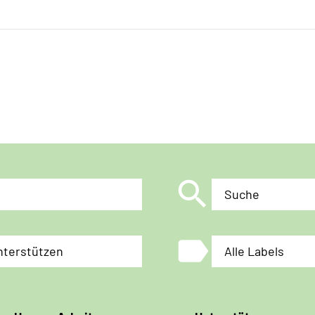
search
Suche
label
nterstützen
Alle Labels