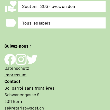
volunteer_activism
Soutenir SOSF avec un don
label
Tous les labels
Suivez-nous :
Impressum
Datenschutz
und
Impressum
Datenschutz
Contact
Solidarité sans frontières
Schwanengasse 9
3011 Bern
sekretariat@sosf.ch