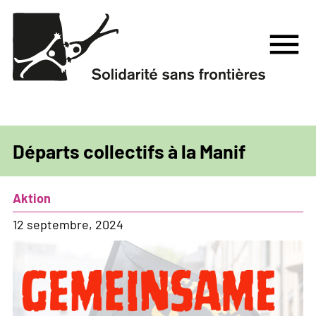
Aller
au
menu
contenu
principal
Départs collectifs à la Manif
Aktion
Datum
12 septembre, 2024
Bild