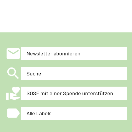
mail
Newsletter abonnieren
search
Suche
volunteer_activism
SOSF mit einer Spende unterstützen
label
Alle Labels