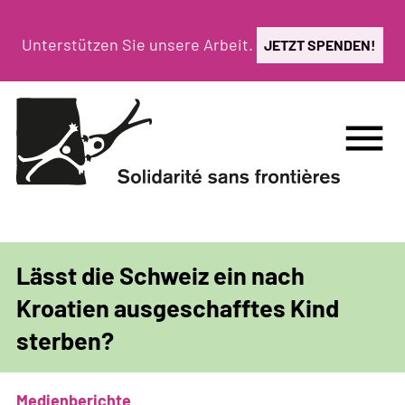
Direkt
zum
Unterstützen Sie unsere Arbeit.
JETZT SPENDEN!
Inhalt
menu
Lässt die Schweiz ein nach
Kroatien ausgeschafftes Kind
sterben?
Medienberichte