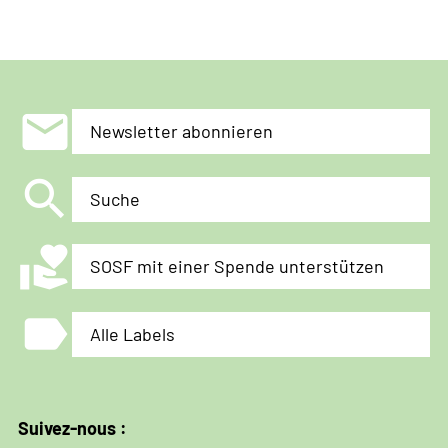
mail
Newsletter abonnieren
search
Suche
volunteer_activism
SOSF mit einer Spende unterstützen
label
Alle Labels
Suivez-nous :