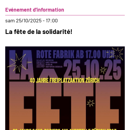
réalité
Evénement d'information
des
femmes*
sam 25/10/2025 - 17:00
réfugiées
La fête de la solidarité!
:
D’un
trauma
à
un
autre