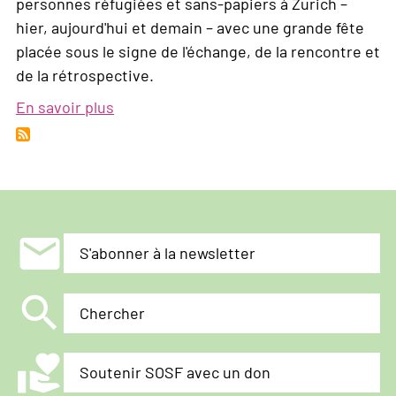
personnes réfugiées et sans-papiers à Zurich –
hier, aujourd'hui et demain – avec une grande fête
placée sous le signe de l'échange, de la rencontre et
de la rétrospective.
En savoir plus
sur
La
fête
de
la
solidarité!
mail
S'abonner à la newsletter
search
Chercher
volunteer_activism
Soutenir SOSF avec un don