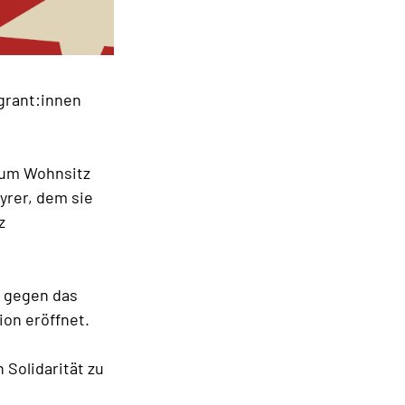
grant:innen
 zum Wohnsitz
yrer, dem sie
z
s gegen das
on eröffnet.
 Solidarität zu