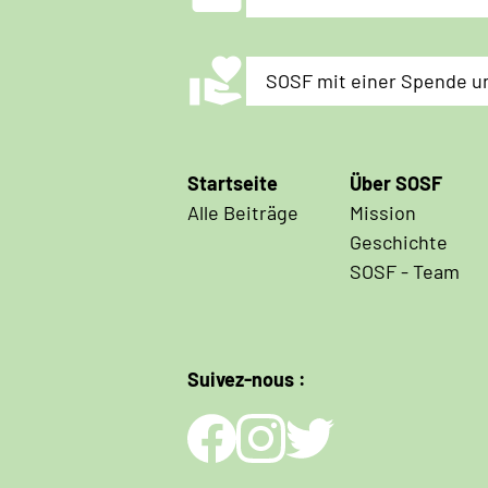
volunteer_activism
SOSF mit einer Spende u
Hauptnavigation
Startseite
Über SOSF
Alle Beiträge
Mission
Geschichte
SOSF - Team
Suivez-nous :