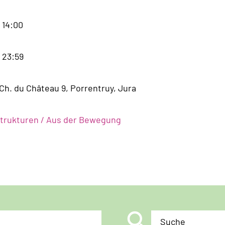
- 14:00
- 23:59
Ch. du Château 9, Porrentruy, Jura
Strukturen / Aus der Bewegung
search
Suche