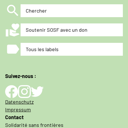
search
Chercher
volunteer_activism
Soutenir SOSF avec un don
label
Tous les labels
Suivez-nous :
Impressum
Datenschutz
und
Impressum
Datenschutz
Contact
Solidarité sans frontières