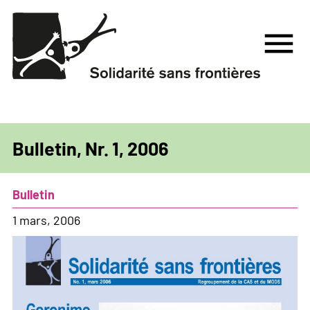
Aller
au
menu
contenu
principal
Bulletin, Nr. 1, 2006
Bulletin
1 mars, 2006