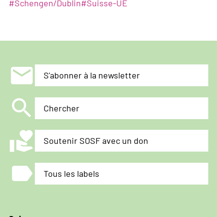
#
Schengen/Dublin
#
Suisse-UE
mail
S'abonner à la newsletter
search
Chercher
volunteer_activism
Soutenir SOSF avec un don
label
Tous les labels