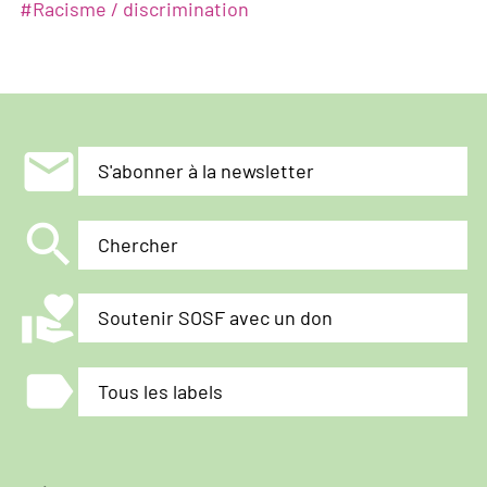
#
Racisme / discrimination
mail
S'abonner à la newsletter
search
Chercher
volunteer_activism
Soutenir SOSF avec un don
label
Tous les labels